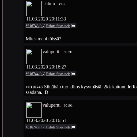
Tuhnu
3962
11.03.2020 20:11:33
#316743
[
+
-
]
Piilota
Suosittele
Mites meni töissä?
valupertti
30191
11.03.2020 20:16:27
#316744
[
+
-
]
Piilota
Suosittele
Siinähän tuo kiitos kysymästä. 2kk kattonu leffoj
>>316743
saadana. :D
valupertti
30191
11.03.2020 20:16:51
#316745
[
+
-
]
Piilota
Suosittele