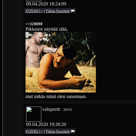
09.04.2020 18:24:09
#329344
[
+
-
]
Piilota
Suosittele
>>328898
Pikkasen näyttää siltä,
mut mikäs minä olen sanomaan.
valupertti
30191
09.04.2020 19:30:20
#329382
[
+
-
]
Piilota
Suosittele