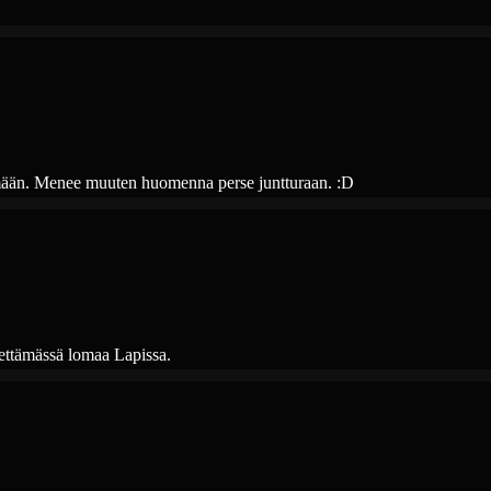
emään. Menee muuten huomenna perse juntturaan. :D
viettämässä lomaa Lapissa.