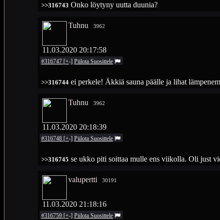
Onko löytyny uutta duunia?
>>316743
Tuhnu
3962
11.03.2020 20:17:58
#316747
[
+
-
]
Piilota
Suosittele
ei perkele! Äkkiä sauna päälle ja lihat lämpen
>>316744
Tuhnu
3962
11.03.2020 20:18:39
#316748
[
+
-
]
Piilota
Suosittele
se ukko piti soittaa mulle ens viikolla. Oli just 
>>316745
valupertti
30191
11.03.2020 21:18:16
#316759
[
+
-
]
Piilota
Suosittele