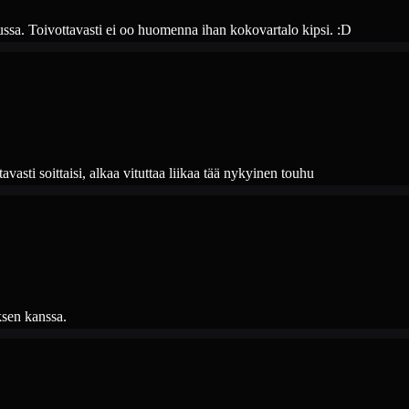
kussa. Toivottavasti ei oo huomenna ihan kokovartalo kipsi. :D
vasti soittaisi, alkaa vituttaa liikaa tää nykyinen touhu
ksen kanssa.