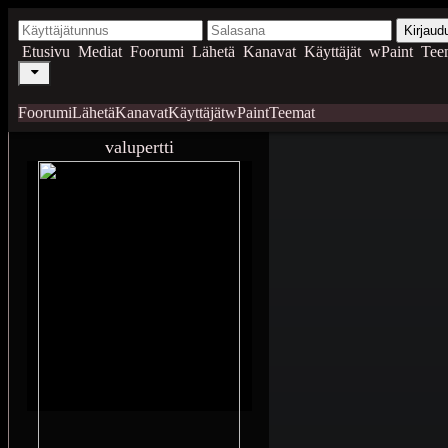
Kirjaud
Etusivu
Mediat
Foorumi
Lähetä
Kanavat
Käyttäjät
wPaint
Tee
Foorumi
Lähetä
Kanavat
Käyttäjät
wPaint
Teemat
valupertti