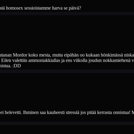
eistä homosex sessioistamme harva se päivä?
aatanan Mordor koko mesta, mutta eipähän oo kukaan hönkimässä niska
. Eilen valettiin ammoniakkiallas ja ens viikolla joudun nokkamiehenä
nnistua. :DD
i helevetti. Ihminen saa kauheesti stressiä jos pitää kerrasta onnistua! 