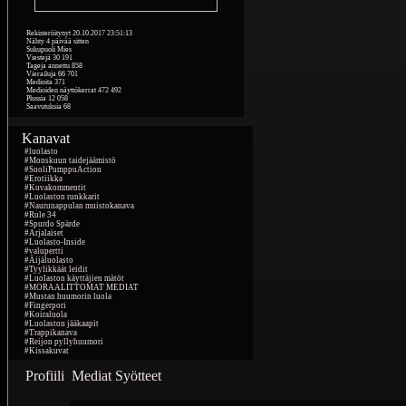
Rekisteröitynyt
20.10.2017 23:51:13
Nähty
4 päivää sitten
Sukupuoli
Mies
Viestejä
30 191
Tageja annettu
858
Vierailuja
66 701
Medioita
371
Medioiden näyttökerrat
472 492
Plussia
12 058
Saavutuksia
68
Kanavat
#luolasto
#Monskuun taidejäämistö
#SuoliPumppuAction
#Erotiikka
#Kuvakommentit
#Luolaston runkkarit
#Naurunappulan muistokanava
#Rule 34
#Spurdo Spärde
#Arjalaiset
#Luolasto-Inside
#valupertti
#Äijäluolasto
#Tyylikkäät leidit
#Luolaston käyttäjien mätöt
#MORAALITTOMAT MEDIAT
#Mustan huumorin luola
#Fingerpori
#Koiraluola
#Luolaston jääkaapit
#Trappikanava
#Reijon pyllyhuumori
#Kissakuvat
Profiili
Mediat
Syötteet