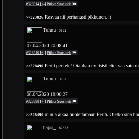
#323914
[
+
-
]
Piilota
Suosittele
Rasvaa nii perhanasti pikkunen. :)
>>323826
Tuhnu
3962
07.04.2020 20:08:41
#328510
[
+
-
]
Piilota
Suosittele
Pertti perkele! Otahhan ny iisisti ettei vaa satu m
>>328490
Tuhnu
3962
08.04.2020 18:00:27
#328898
[
+
-
]
Piilota
Suosittele
minua alkaa huolettamaan Pertti. Oletko sinä 
>>328490
hapsi_
87353