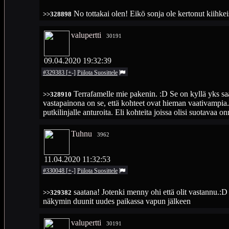
No tottakai olen! Eikö sonja ole kertonut kiihk
>>328898
valupertti
30191
09.04.2020 19:32:39
#329383
[
+
-
]
Piilota
Suosittele
Terrafamelle mie pakenin. :D Se on kyllä yks s
>>328910
vastapainona on se, että kohteet ovat hieman vaativampia
putkilinjalle anturoita. Eli kohteita joissa olisi suotavaa o
Tuhnu
3962
11.04.2020 11:32:53
#330048
[
+
-
]
Piilota
Suosittele
saatana! Jotenki menny ohi että olit vastannu.:D e
>>329382
näkymin duunit uudes paikassa vapun jälkeen
valupertti
30191