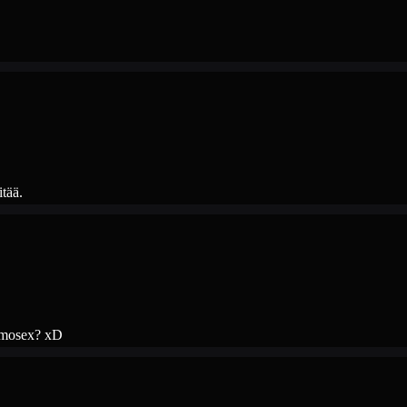
itää.
homosex? xD