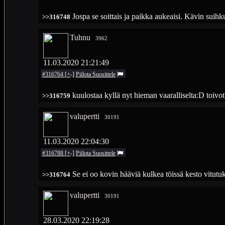
Jospa se soittais ja paikka aukeaisi. Kävin suih
>>316748
Tuhnu
3962
11.03.2020 21:21:49
#316764
[
+
-
]
Piilota
Suosittele
kuulostaa kyllä nyt hieman vaaralliselta:D toivotta
>>316759
valupertti
30191
11.03.2020 22:04:30
#316788
[
+
-
]
Piilota
Suosittele
Se ei oo kovin hääviä kulkea töissä kesto vitutu
>>316764
valupertti
30191
28.03.2020 22:19:28