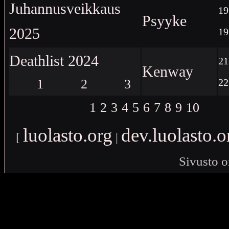
Juhannusveikkaus
19
Psyyke
2025
19
Deathlist 2024
21
Kenway
1
2
3
22
1
2
3
4
5
6
7
8
9
10
luolasto.org
dev.luolasto.o
[
|
Sivusto o