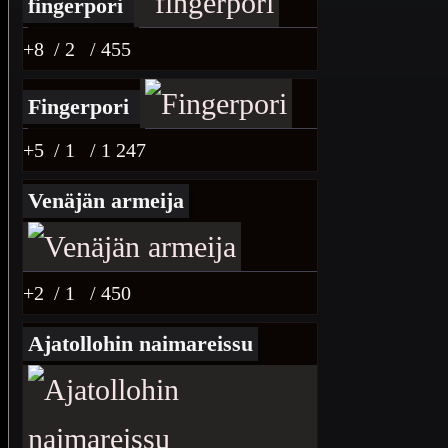
fingerpori
+8
/ 2
/ 455
Fingerpori
+5
/ 1
/ 1 247
Venäjän armeija
+2
/ 1
/ 450
Ajatollohin naimareissu