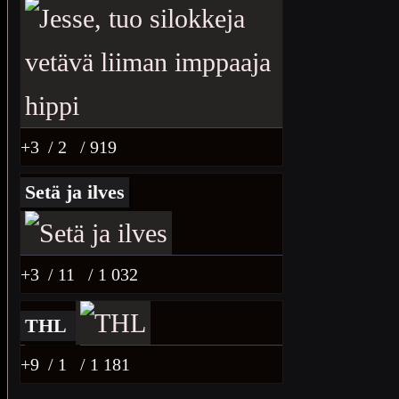
+3
/ 2
/ 919
Setä ja ilves
+3
/ 11
/ 1 032
THL
+9
/ 1
/ 1 181