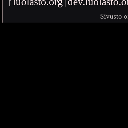
luolasto.org
dev.luolasto.o
[
|
Sivusto o