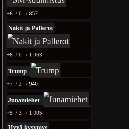
+8
/ 0
/ 857
Nakit ja Pallerot
+8
/ 0
/ 1 063
Trump
+7
/ 2
/ 940
Junamiehet
+5
/ 3
/ 1 005
Hyvä kysymys