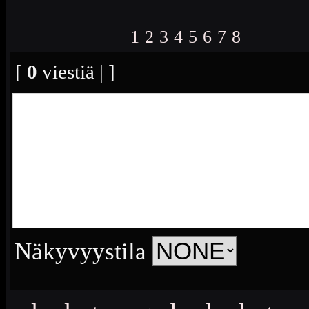
1
2
3
4
5
6
7
8
[
0
viestiä | ]
Näkyvyystila