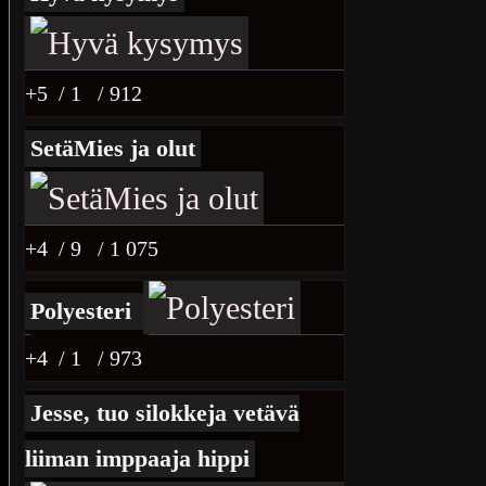
+5
/ 1
/ 912
SetäMies ja olut
+4
/ 9
/ 1 075
Polyesteri
+4
/ 1
/ 973
Jesse, tuo silokkeja vetävä
liiman imppaaja hippi