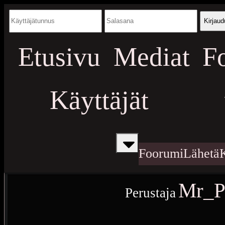
Kirjaud
Etusivu
Mediat
F
Käyttäjät
Foorumi
Lähetä
Mr_P
Perustaja