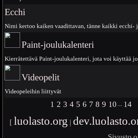
Ecchi
Nimi kertoo kaiken vaadittavan, tänne kaikki ecchi- j
Paint-joulukalenteri
Kierrätettävä Paint-joulukalenteri, jota voi käyttää j
Videopelit
Videopeleihin liittyvät
1
2
3
4
5
6
7
8
9
10
14
...
luolasto.org
dev.luolasto.o
[
|
Sivusto o