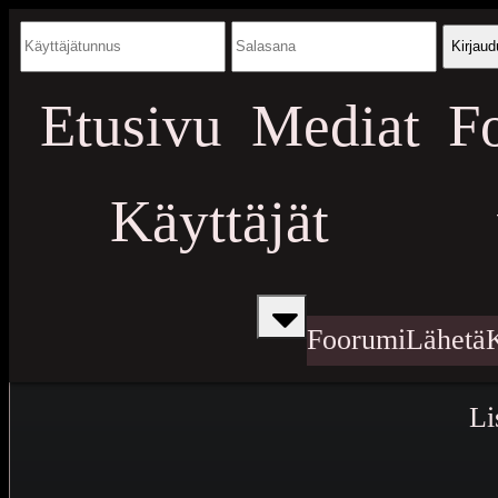
Kirjaud
Etusivu
Mediat
F
Käyttäjät
Foorumi
Lähetä
Li