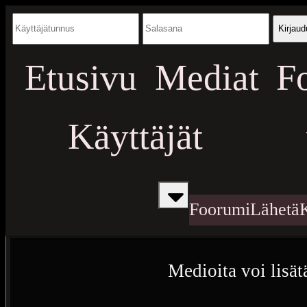
Kirjaud
Etusivu
Mediat
F
Käyttäjät
Foorumi
Lähetä
Medioita voi lisät