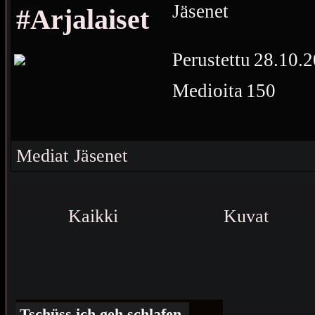
Jäsenet
#Arjalaiset
Perustettu
28.10.2
Medioita
150
Me Emme Ole Uno
Mediat
Jäsenet
Kaikki
Kuvat
Tschüss ich geh schlafen.