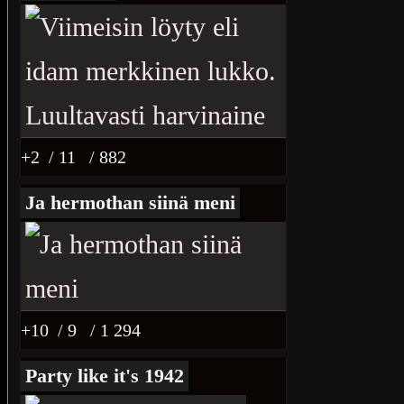
+2
/ 11
/ 882
Ja hermothan siinä meni
+10
/ 9
/ 1 294
Party like it's 1942