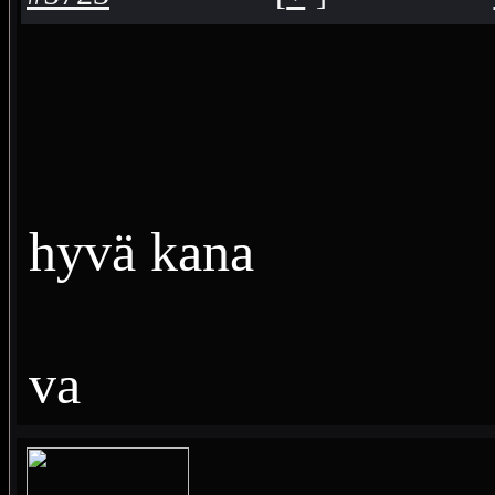
hyvä kana
va