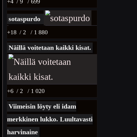
+4
/ 9
/ 699
sotaspurdo
+18
/ 2
/ 1 880
Näillä voitetaan kaikki kisat.
+6
/ 2
/ 1 020
Viimeisin löyty eli idam
merkkinen lukko. Luultavasti
harvinaine