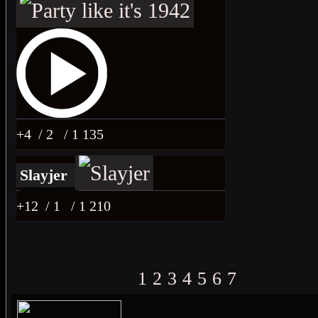
+4
/ 2
/ 1 135
Slayjer
+12
/ 1
/ 1 210
1
2
3
4
5
6
7