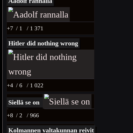
Aadolf rannalla
+7
/ 1
/ 1 371
Hitler did nothing wrong
+4
/ 6
/ 1 022
Siellä se on
+8
/ 2
/ 966
Kolmannen valtakunnan reivit