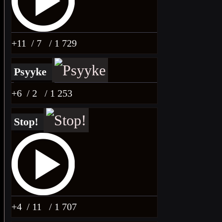
+11
/ 7
/ 1 729
Psyyke
+6
/ 2
/ 1 253
Stop!
+4
/ 11
/ 1 707