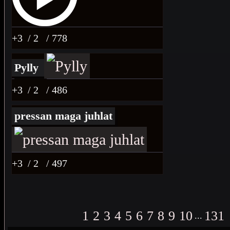
+3
/ 2
/ 778
Pylly
+3
/ 2
/ 486
pressan maga juhlat
+3
/ 2
/ 497
1
2
3
4
5
6
7
8
9
10
131
...