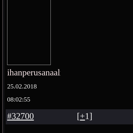
ihanperusanaali
25.02.2018
08:02:55
#32700
[
+
1
]