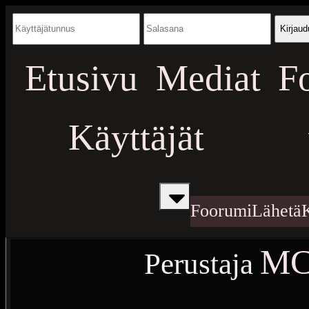
Kirjaud
Etusivu
Mediat
F
Käyttäjät
Foorumi
Lähetä
MC
Perustaja