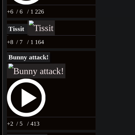
+6
/ 6
/ 1 226
Tissit
+8
/ 7
/ 1 164
Bunny attack!
+2
/ 5
/ 413