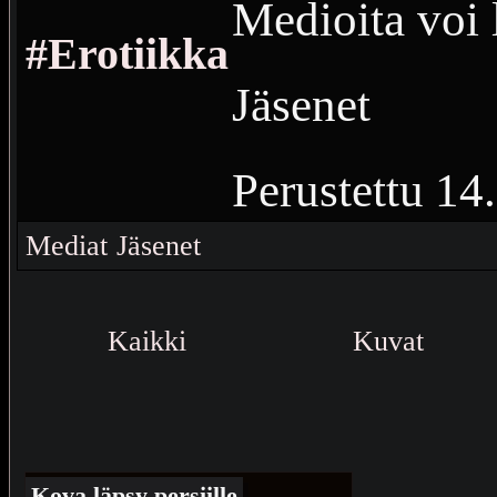
Medioita voi 
#Erotiikka
Jäsenet
Perustettu
14
Vierailuja
88
Mediat
Jäsenet
Pornoa ja sen
Kaikki
Kuvat
Kova läpsy persiille