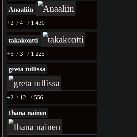
Anaaliin
+2
/ 4
/ 1 430
takakontti
+6
/ 3
/ 1 225
greta tullissa
+2
/ 12
/ 556
Ihana nainen