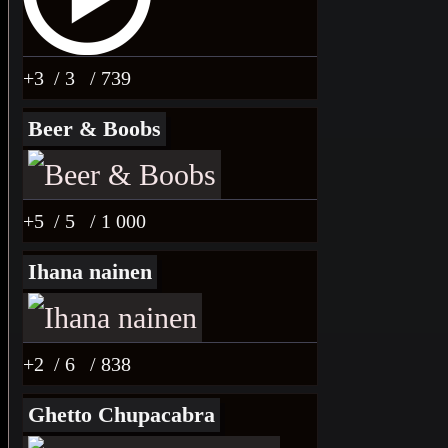
+3
/ 3
/ 739
Beer & Boobs
+5
/ 5
/ 1 000
Ihana nainen
+2
/ 6
/ 838
Ghetto Chupacabra