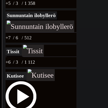
+5
/ 3
/ 1 358
Sunnuntain ilobyllerö
+7
/ 6
/ 512
Tissit
+6
/ 3
/ 1 112
Kutisee