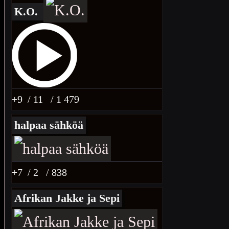
K.O.
+9
/ 11
/ 1 479
halpaa sähköä
+7
/ 2
/ 838
Afrikan Jakke ja Sepi