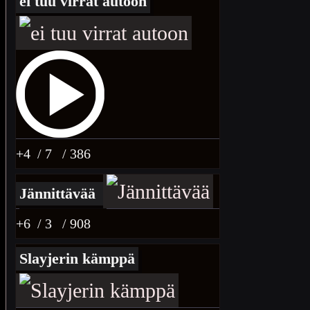
ei tuu virrat autoon
+4
/ 7
/ 386
Jännittävää
+6
/ 3
/ 908
Slayjerin kämppä