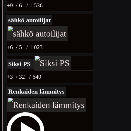
+9
/ 6
/ 1 536
sähkö autoilijat
+6
/ 5
/ 1 023
Siksi PS
+3
/ 32
/ 640
Renkaiden lämmitys