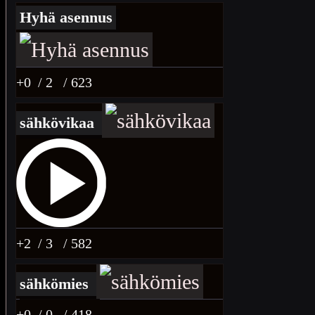
Hyhä asennus
+0
/ 2
/ 623
sähkövikaa
+2
/ 3
/ 582
sähkömies
+0
/ 0
/ 418