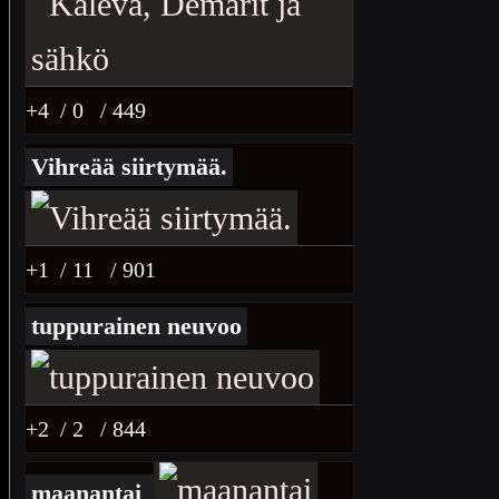
+4
/ 0
/ 449
Vihreää siirtymää.
+1
/ 11
/ 901
tuppurainen neuvoo
+2
/ 2
/ 844
maanantai