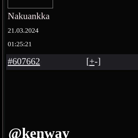
Nakuankka
21.03.2024
01:25:21
#607662
[
+
-
]
@kenway