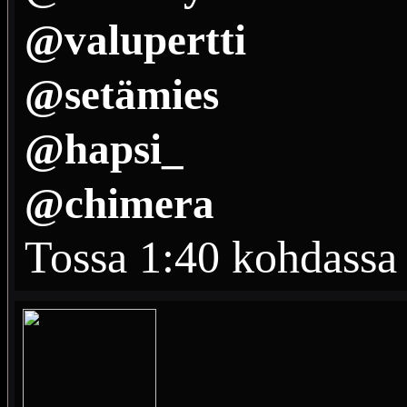
@valupertti
@setämies
@hapsi_
@chimera
Tossa 1:40 kohdassa