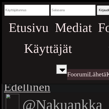
Kirjaud
Etusivu
Mediat
F
Käyttäjät
Foorumi
Lähetä
Edellinen
@Nakuankka