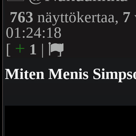
763
näyttökertaa,
7
01:24:18
+
[
1
|
]
Miten Menis Simps