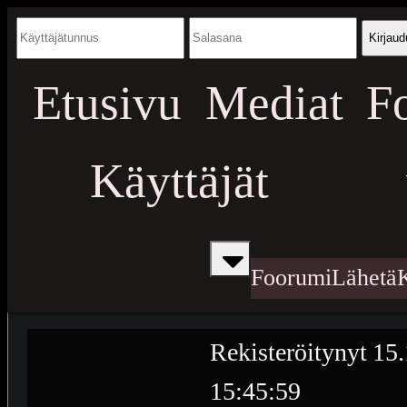
Kirjaud
Etusivu
Mediat
F
Käyttäjät
Foorumi
Lähetä
Rekisteröitynyt
15.
15:45:59