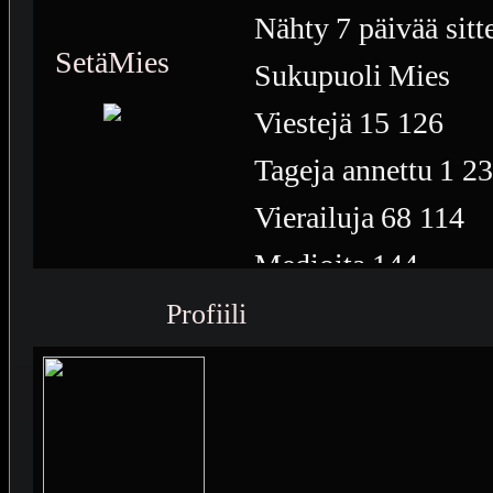
Nähty
7 päivää sitt
SetäMies
Sukupuoli
Mies
Viestejä
15 126
Tageja annettu
1 2
Vierailuja
68 114
Medioita
144
Medioiden näyttöke
Profiili
Plussia
6 392
Saavutuksia
12