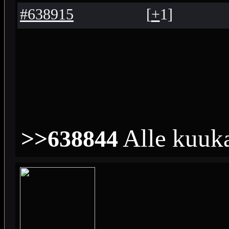
#638915
[
+
1
]
Alle kuuka
>>638844