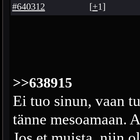
#640312
[
+
1
]
>>638915
Ei tuo sinun, vaan t
tänne mesoamaan. Ai
Jos et muista, niin o