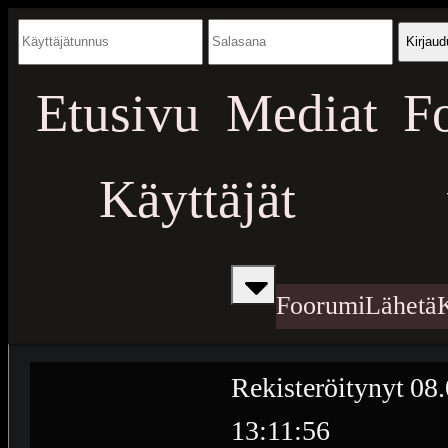
Kirjaud
Etusivu
Mediat
F
Käyttäjät
Foorumi
Lähetä
Rekisteröitynyt
08.
13:11:56