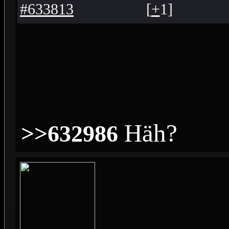
#633813
[
+
1
]
Häh?
>>632986