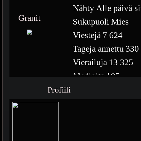
Nähty
Alle päivä si
Granit
Sukupuoli
Mies
Viestejä
7 624
Tageja annettu
330
Vierailuja
13 325
Medioita
105
Medioiden näyttöke
Profiili
Plussia
4 948
Saavutuksia
10