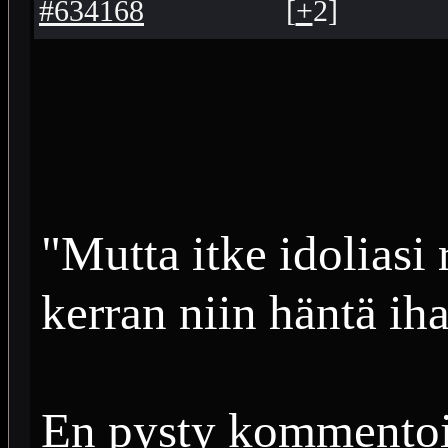
#634168
[
+
2
]
"Mutta itke idoliasi
kerran niin häntä ih
En pysty kommentoi