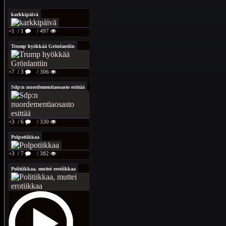
karkkipäivä
+1
/ 1
/ 497
Trump hyökkää Grönlantiin
+7
/ 3
/ 306
Sdp:n nuordementiaosasto esittää
+3
/ 6
/ 330
Polpotiikkaa
+3
/ 7
/ 382
Politiikkaa, muttei erotiikkaa