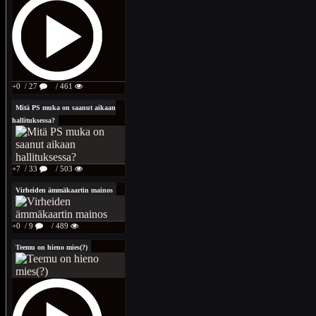
+0
/ 27
/ 461
Mitä PS muka on saanut aikaan
hallituksessa?
+7
/ 33
/ 503
Virheiden ämmäkaartin mainos
+0
/ 9
/ 489
Teemu on hieno mies(?)