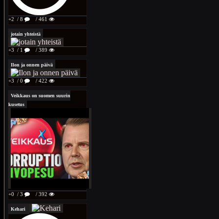
+2
/ 8
/ 461
jotain yhteistä
+3
/ 1
/ 389
Ilon ja onnen päivä
+3
/ 0
/ 422
Veikkaus on suomen suurin
kusetus
+0
/ 3
/ 392
Kehari