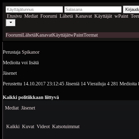
Kirjaud
Etusivu
Mediat
Foorumi
Lähetä
Kanavat
Käyttäjät
wPaint
Tee
Foorumi
Lähetä
Kanavat
Käyttäjät
wPaint
Teemat
Perustaja
Spikanor
Medioita voi lisätä
Jäsenet
Perustettu
14.10.2017 23:12:45
Jäseniä
14
Vierailuja
4 281
Medioita
Kaikki politiikkaan liittyvä
Mediat
Jäsenet
Kaikki
Kuvat
Videot
Katsotuimmat