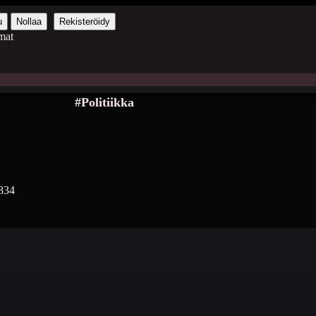
u
Nollaa
Rekisteröidy
mat
#Politiikka
834