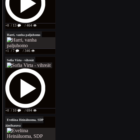
+0
/ 13
/ 464
Harri, vanha paljuhomo
+1
/ 7
/ 346
Sofia Virta - vihreät
+0
/ 10
/ 694
Eveliina Heinäluoma, SDP
ääniharava