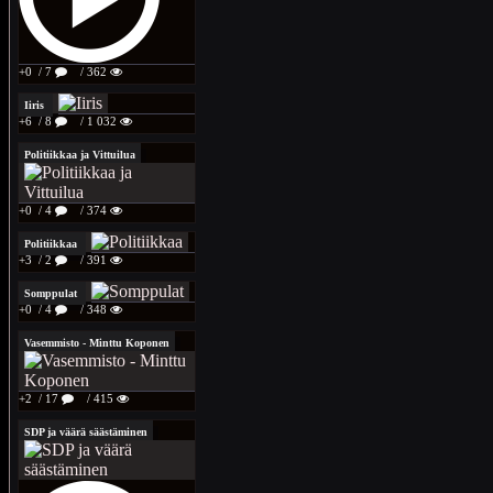
+0
/ 7
/ 362
Iiris
+6
/ 8
/ 1 032
Politiikkaa ja Vittuilua
+0
/ 4
/ 374
Politiikkaa
+3
/ 2
/ 391
Somppulat
+0
/ 4
/ 348
Vasemmisto - Minttu Koponen
+2
/ 17
/ 415
SDP ja väärä säästäminen