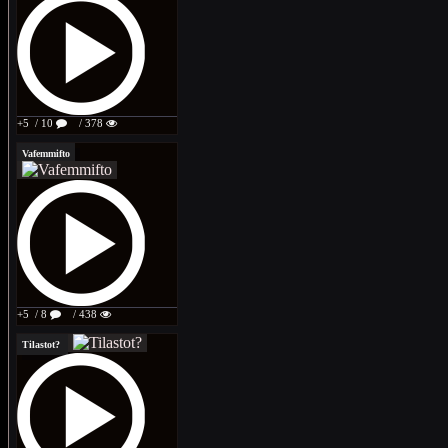
+5
/ 10
/ 378
Vafemmifto
+5
/ 8
/ 438
Tilastot?