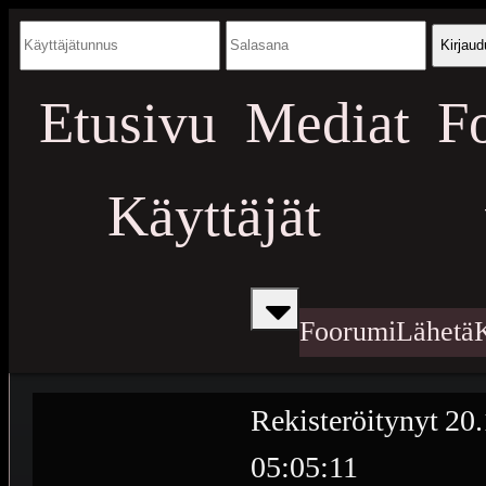
Kirjaud
Etusivu
Mediat
F
Käyttäjät
Foorumi
Lähetä
Rekisteröitynyt
20.
05:05:11