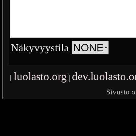
Näkyvyystila
luolasto.org
dev.luolasto.o
[
|
Sivusto o