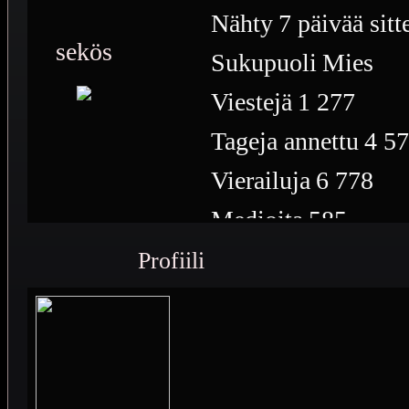
Nähty
7 päivää sitt
sekös
Sukupuoli
Mies
Viestejä
1 277
Tageja annettu
4 5
Vierailuja
6 778
Medioita
585
Medioiden näyttöke
Profiili
Plussia
3 058
Saavutuksia
14