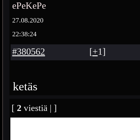
ePeKePe
27.08.2020
22:38:24
#380562
[
+
1
]
ketäs
[
2
viestiä | ]