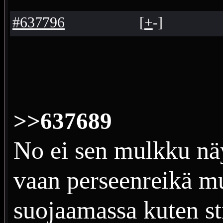
#637796
[
+
-
]
>>637689
No ei sen mulkku nä
vaan perseenreikä mu
suojaamassa kuten str