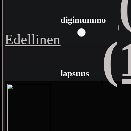
·
digimummo
Edellinen
(
lapsuus