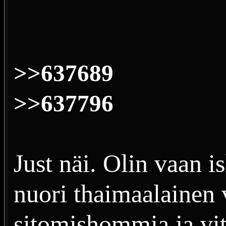
>>637689
>>637796
Just näi. Olin vaan i
nuori thaimaalainen 
sitomishommia ja vit