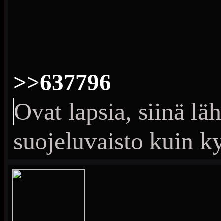
>>637796
Ovat lapsia, siinä l
suojeluvaisto kuin k