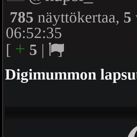
785
näyttökertaa,
5
06:52:35
+
[
5
|
]
Digimummon lapsu