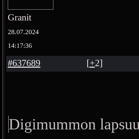
Granit
28.07.2024
14:17:36
#637689
[
+
2
]
Digimummon lapsuu