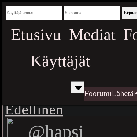
Kirjaud
Etusivu
Mediat
F
Käyttäjät
Foorumi
Lähetä
Edellinen
@hapsi_