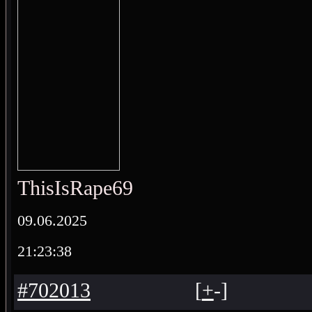
ThisIsRape69
09.06.2025
21:23:38
#702013
[
+
-
]