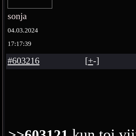
sonja
04.03.2024
17:17:39
#603216
[
+
-
]
kun toi vii
>>603121