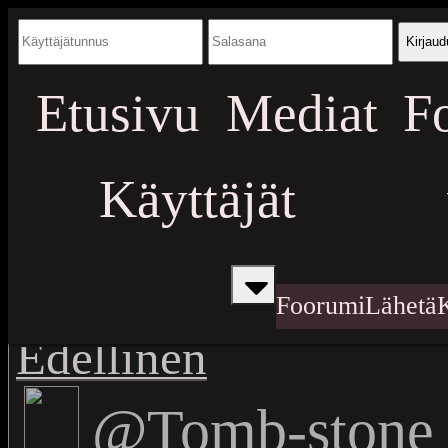
Kirjaud
Etusivu
Mediat
F
Käyttäjät
Foorumi
Lähetä
Edellinen
@Tomb-stone