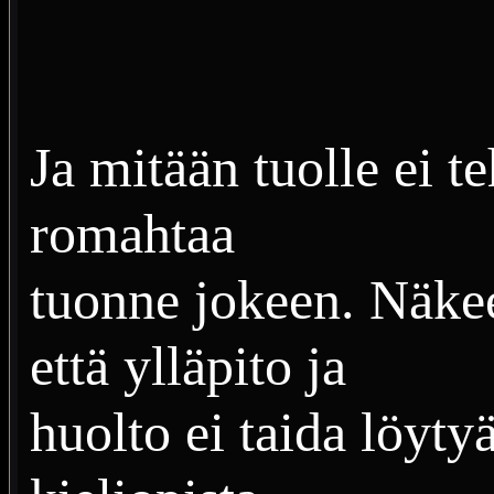
Ja mitään tuolle ei t
romahtaa
tuonne jokeen. Näkee
että ylläpito ja
huolto ei taida löyty