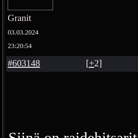
Granit
03.03.2024
23:20:54
#603148
[
+
2
]
Siinä on raidehitsari