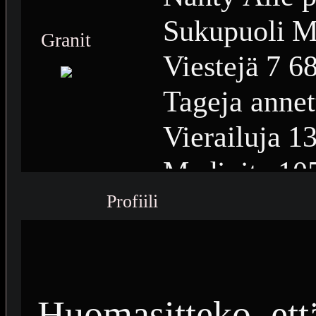
Sukupuoli
M
Granit
Viestejä
7 6
Tageja annet
Vierailuja
13
Medioita
10
Profiili
Medioiden n
Plussia
4 96
Saavutuksia
Huomasitteko, ett