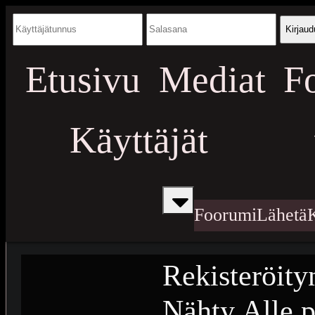
Kirjaud
Etusivu
Mediat
F
Käyttäjät
Foorumi
Lähetä
Rekisteröity
Nähty
Alle p