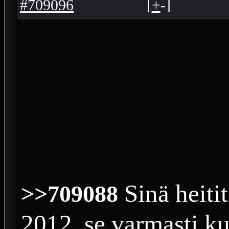
#709096
[
+
-
]
Sinä heitit
>>709088
2012, se varmasti ku