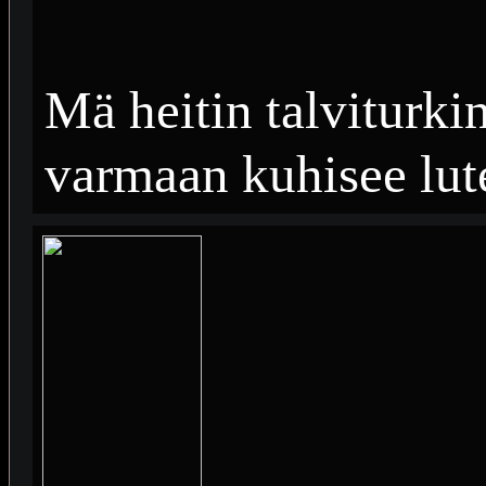
Mä heitin talviturki
varmaan kuhisee lute