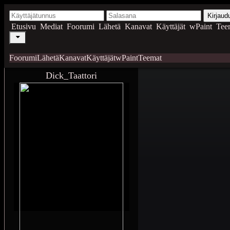
Kirjaud
Etusivu
Mediat
Foorumi
Lähetä
Kanavat
Käyttäjät
wPaint
Tee
Foorumi
Lähetä
Kanavat
Käyttäjät
wPaint
Teemat
Dick_Taattori