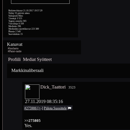
Rekisteröitynyt
21.10.2017 19:57:29
Nähty
55 päivää sitten
Sukupuoli
Mies
Viestejä
3 523
Tageja annettu
565
Vierailuja
8 359
Medioita
296
Medioiden näyttökerrat
223 389
Plussia
2 540
Saavutuksia
15
Kanavat
#luolasto
#Paint-taide
Profiili
Mediat
Syötteet
Markkinaliberaali
Dick_Taattori
3523
27.11.2019 08:35:16
#275906
[
+
-
]
Piilota
Suosittele
>>275805
Yes.