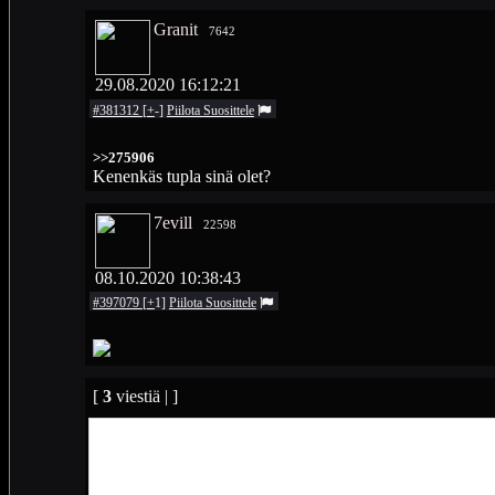
Granit
7642
29.08.2020 16:12:21
#381312
[
+
-
]
Piilota
Suosittele
>>275906
Kenenkäs tupla sinä olet?
7evill
22598
08.10.2020 10:38:43
#397079
[
+
1
]
Piilota
Suosittele
[
3
viestiä | ]