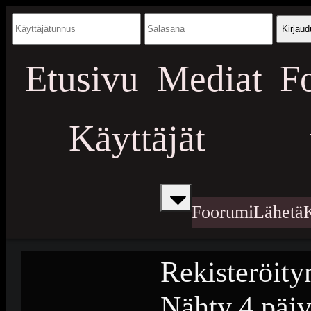
Kirjaud
Etusivu
Mediat
F
Käyttäjät
Foorumi
Lähetä
Rekisteröity
Nähty
4 päiv