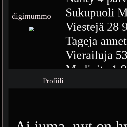
Sukupuoli
M
digimummo
Viestejä
28 
Tageja annet
Vierailuja
53
Medioita
1 
Profiili
Medioiden n
Plussia
13 4
Saavutuksia
Ai juma, nyt on hy