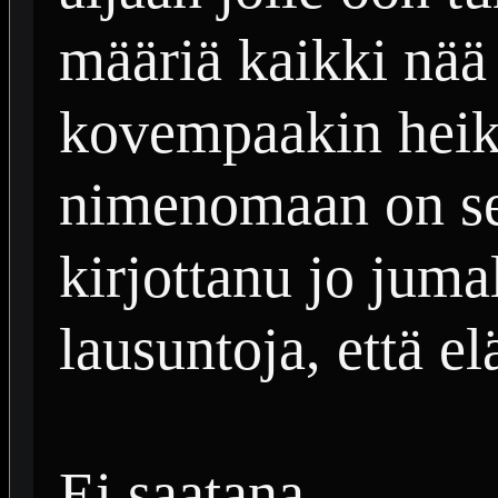
määriä kaikki nää
kovempaakin heiko
nimenomaan on se
kirjottanu jo jum
lausuntoja, että e
Ei saatana...