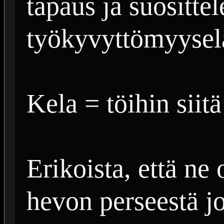
tapaus ja suosittel
työkyvyttömyyselä
Kela = töihin siitä
Erikoista, että ne 
hevon perseestä j