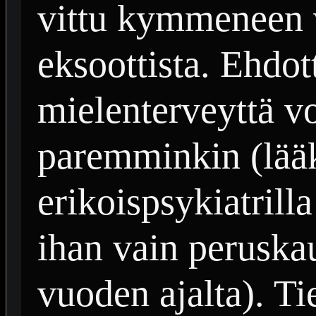
vittu kymmeneen 
eksoottista. Ehdot
mielenterveyttä vo
paremminkin (lääk
erikoispsykiatrill
ihan vain peruska
vuoden ajalta). T