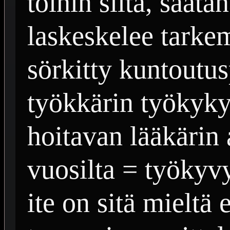
töihin siitä, saata
laskeskelee tark
sörkitty kuntoutus
työkkärin työkyky
hoitavan lääkärin a
vuosilta = työkyvy
ite on sitä mieltä