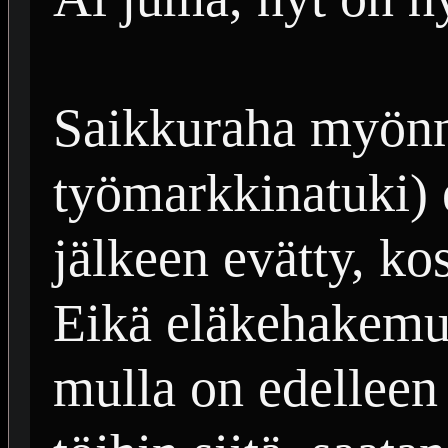
Saikkuraha myönn
työmarkkinatuki)
jälkeen evätty, k
Eikä eläkehakemu
mulla on edelleen 