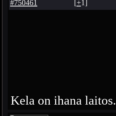
#750461
[
+
1
]
Kela on ihana laitos.