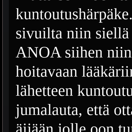
kuntoutushärpäke
sivuilta niin siellä
ANOA siihen niin 
hoitavaan lääkärii
lähetteen kuntout
jumalauta, että ott
äijään jolle oon 