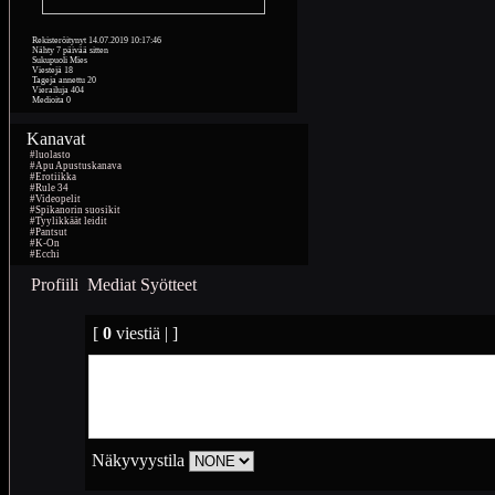
Rekisteröitynyt
14.07.2019 10:17:46
Nähty
7 päivää sitten
Sukupuoli
Mies
Viestejä
18
Tageja annettu
20
Vierailuja
404
Medioita
0
Kanavat
#luolasto
#Apu Apustuskanava
#Erotiikka
#Rule 34
#Videopelit
#Spikanorin suosikit
#Tyylikkäät leidit
#Pantsut
#K-On
#Ecchi
Profiili
Mediat
Syötteet
[
0
viestiä | ]
Näkyvyystila