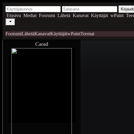
Kirjaud
Etusivu
Mediat
Foorumi
Lähetä
Kanavat
Käyttäjät
wPaint
Tee
Foorumi
Lähetä
Kanavat
Käyttäjät
wPaint
Teemat
Carad