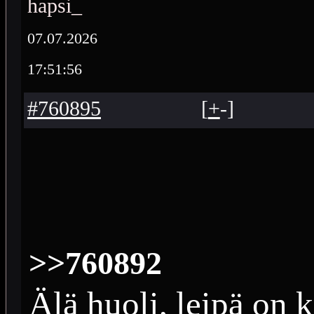
hapsi_
07.07.2026
17:51:56
#760895
[
+
-
]
>>760892
Älä huoli, leipä on k