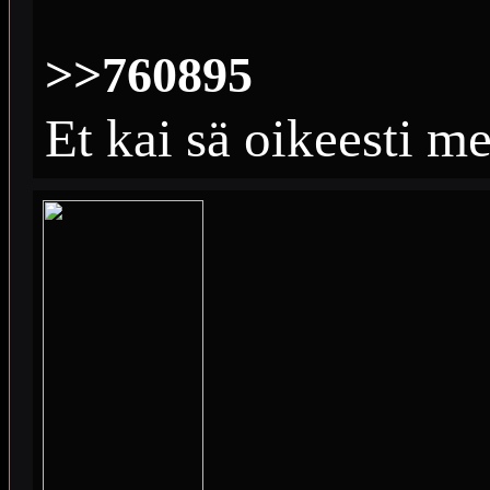
>>760895
Et kai sä oikeesti m