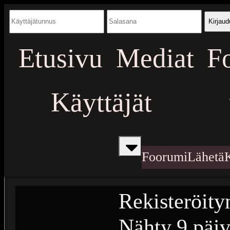
Kirjaud
Etusivu
Mediat
F
Käyttäjät
Foorumi
Lähetä
Rekisteröity
Nähty
9 päiv