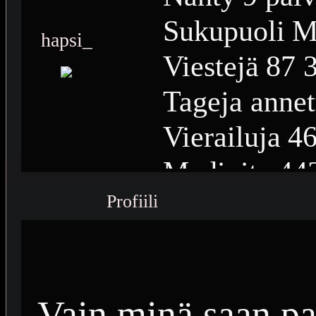
Sukupuoli
M
hapsi_
Viestejä
87 
Tageja annet
Vierailuja
46
Medioita
44
Profiili
Medioiden n
Plussia
14 2
Saavutuksia
Vain minä saan pa