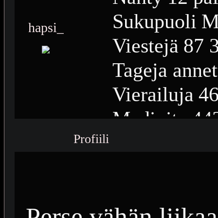
Sukupuoli
M
hapsi_
Viestejä
87 
Tageja annet
Vierailuja
46
Medioita
44
Profiili
Medioiden n
Plussia
14 2
Saavutuksia
Perse vähän liika