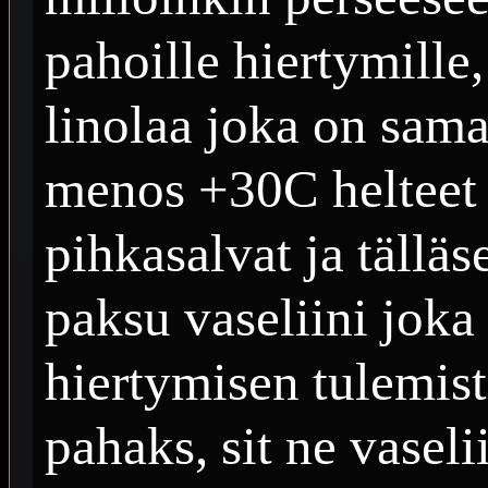
pahoille hiertymille,
linolaa joka on sama
menos +30C helteet t
pihkasalvat ja tälläs
paksu vaseliini joka
hiertymisen tulemis
pahaks, sit ne vaseli