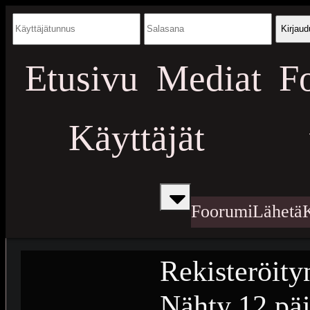
Kirjaud
Etusivu
Mediat
F
Käyttäjät
Foorumi
Lähetä
Rekisteröity
Nähty
12 päi