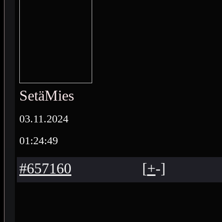
SetäMies
03.11.2024
01:24:49
#657160
[
+
-
]