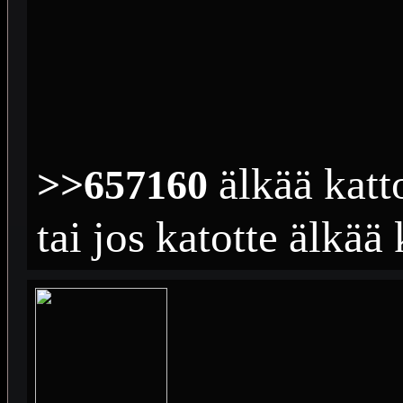
älkää katt
>>657160
tai jos katotte älkää