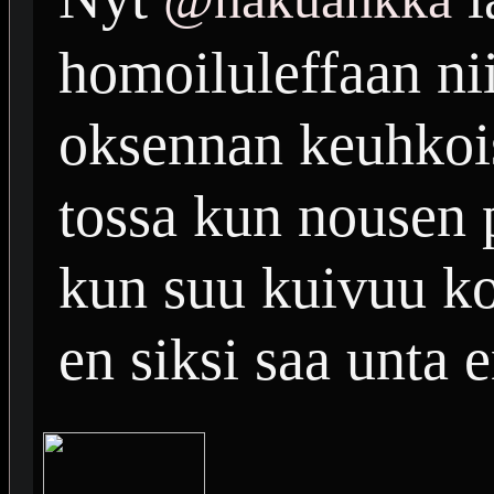
homoiluleffaan nii
oksennan keuhkois
tossa kun nousen 
kun suu kuivuu ko
en siksi saa unta