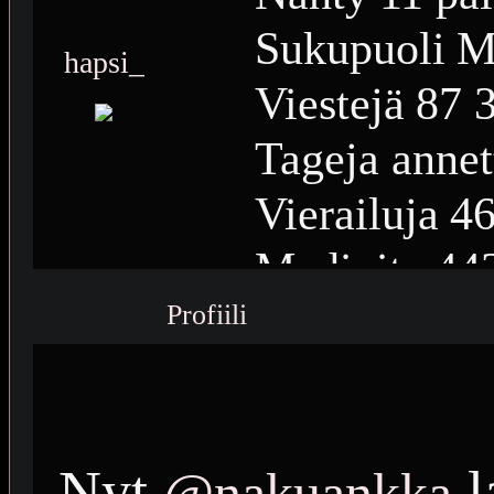
Sukupuoli
M
hapsi_
Viestejä
87 
Tageja annet
Vierailuja
46
Medioita
44
Profiili
Medioiden n
Plussia
14 2
Saavutuksia
Nyt
l
@nakuankka