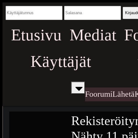
Kirjaud
Etusivu
Mediat
F
Käyttäjät
Foorumi
Lähetä
Rekisteröity
Nähty
11 päi