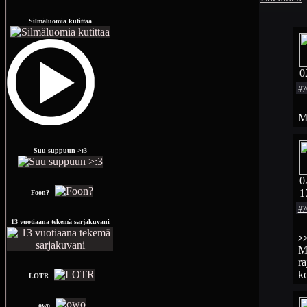
Silmäluomia kutittaa
0
#7
Mi
Suu suppuun >:3
0
1
Foon?
#7
13 vuotiaana tekemä sarjakuvani
>
Mu
ra
ko
LOTR
owo