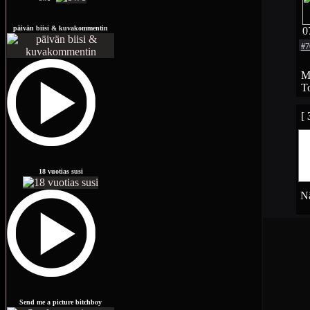
päivän biisi & kuvakommentin
0
#7
Mi
To
[
18 vuotias susi
Nä
Send me a picture bitchboy