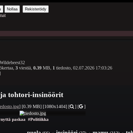
u
Nollaa
Rekisteröidy
mat
ildebeest32
ökertaa,
3
viestiä,
0.39
MB,
1
tiedosto,
02.07.2026 17:03:26
]
ja tohtori-insinöörit
iedosto.jpg
]
[0.39 MB]
[1080x1404]
[
] [
]
ynyttä paskaa
#Politiikka
puola
insinööri
mamu
toh
(66)
·
(27)
·
(213)
·