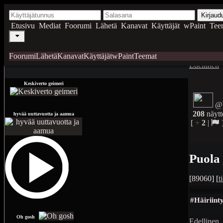
Kirjaud
Etusivu
Mediat
Foorumi
Lähetä
Kanavat
Käyttäjät
wPaint
Tee
Foorumi
Lähetä
Kanavat
Käyttäjät
wPaint
Teemat
Edellinen
Keskiverto geimeri
@W
208
näytt
hyvää uuttavuotta ja aamua
[
+
2
|
Puola 
[
89060
] [
t
#Häiriint
Oh gosh
Edellinen