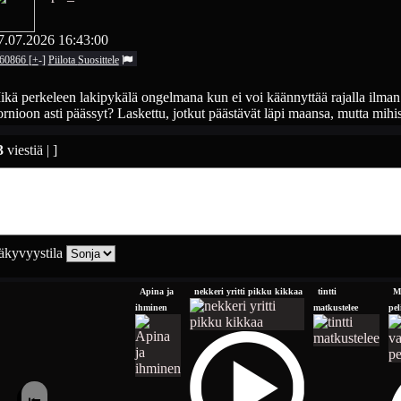
7.07.2026 16:43:00
60866
[
+
-
]
Piilota
Suosittele
kä perkeleen lakipykälä ongelmana kun ei voi käännyttää rajalla ilman a
rnioon asti päässyt? Laskettu, jotkut päästävät läpi maansa, mutta mihis 
3
viestiä | ]
kyvyystila
Apina ja
nekkeri yritti pikku kikkaa
tintti
M
ihminen
matkustelee
pel
⭰