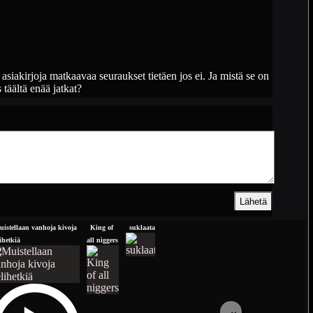
siakirjoja matkaavaa seuraukset tietäen jos ei. Ja mistä se on
täältä enää jatkat?
uistellaan vanhoja kivoja
King of
suklaata
Pariisi
niin läski
ihetkiä
all niggers