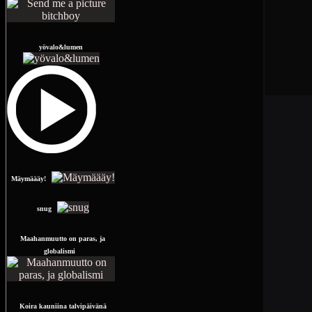
yövalo&lumen
Mäymäääy!
snug
Maahanmuutto on paras, ja
globalismi
Koira kauniina talvipäivänä