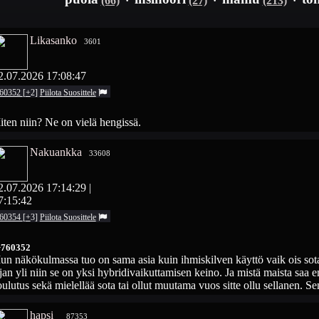
Likasanko
3601
2.07.2026 17:08:47
60352
[
+
2
]
Piilota
Suosittele
ten niin? Ne on vielä hengissä.
Nakuankka
33608
2.07.2026 17:14:29
|
7:15:42
60354
[
+
3
]
Piilota
Suosittele
>760352
n näkökulmassa tuo on sama asia kuin ihmiskilven käyttö vaik ois sota.
jan yli niin se on yksi hybridivaikuttamisen keino. Ja mistä maista saa e
ulutus sekä mielellää sota tai ollut muutama vuos sitte ollu sellanen. Se
hapsi_
87353