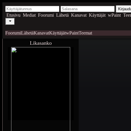
Kirjaud
Etusivu
Mediat
Foorumi
Lähetä
Kanavat
Käyttäjät
wPaint
Tee
Foorumi
Lähetä
Kanavat
Käyttäjät
wPaint
Teemat
Likasanko