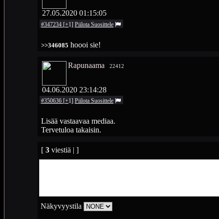
27.05.2020 01:15:05
#347234
[
+
1
]
Piilota
Suosittele
hoooi sie!
>>346085
Rapunaama
22412
04.06.2020 23:14:28
#350636
[
+
1
]
Piilota
Suosittele
Lisää vastaavaa mediaa.
Tervetuloa takaisin.
[
3
viestiä | ]
Näkyvyystila