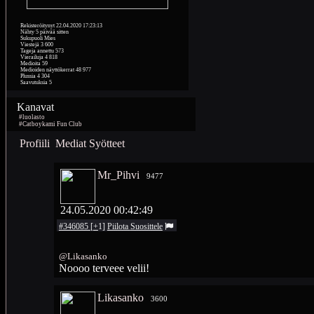
Rekisteröitynyt
22.04.2020 17:23:13
Nähty
5 päivää sitten
Sukupuoli
Mies
Viestejä
3 600
Tageja annettu
573
Vierailuja
4 818
Medioita
59
Medioiden näyttökerrat
48 977
Plussia
4 304
Saavutuksia
5
Kanavat
#luolasto
#Catboykami Fun Club
Profiili
Mediat
Syötteet
Mr_Pihvi
9477
24.05.2020 00:42:49
#346085
[
+
1
]
Piilota
Suosittele
@Likasanko
Noooo terveee velii!
Likasanko
3600