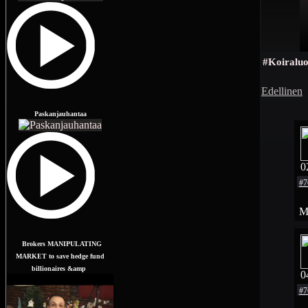
#Koiraluo
Edellinen
Paskanjauhantaa
0
#7
Mo
Brokers MANIPULATING
MARKET to save hedge fund
billionaires &amp
0
#7