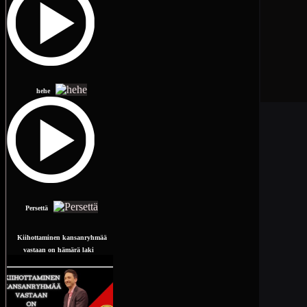
hehe
Persettä
Kiihottaminen kansanryhmää
vastaan on hämärä laki