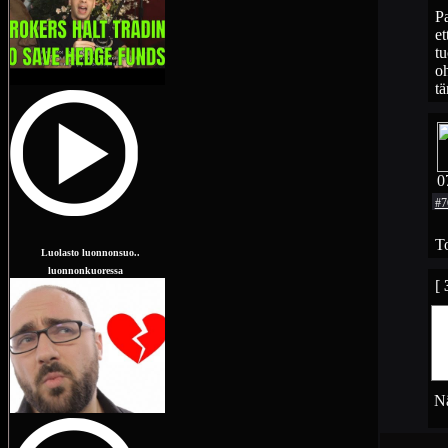
Pa
et
tu
oh
tä
0
#7
To
Luolasto luonnonsuo..
luonnonkuoressa
[
Nä