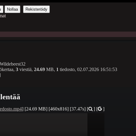
u
Nollaa
Rekisteröidy
mat
ildebeest32
ökertaa,
3
viestiä,
24.69
MB,
1
tiedosto,
02.07.2026 16:51:53
]
lentää
iedosto.mp4
]
[24.69 MB]
[460x816]
[37.47s]
[
] [
]