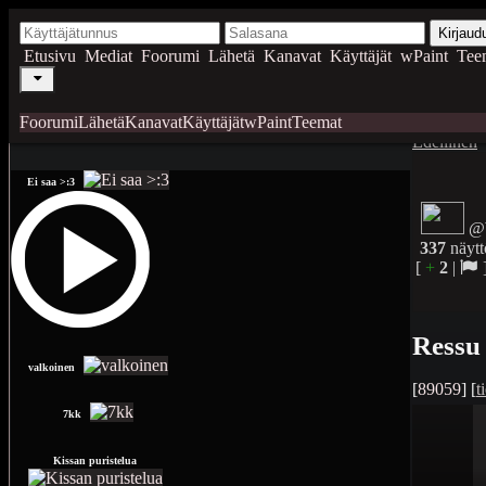
Kirjaud
Etusivu
Mediat
Foorumi
Lähetä
Kanavat
Käyttäjät
wPaint
Tee
Foorumi
Lähetä
Kanavat
Käyttäjät
wPaint
Teemat
Edellinen
Ei saa >:3
@W
337
näytt
[
+
2
|
Ressu 
valkoinen
[
89059
] [
t
7kk
Kissan puristelua