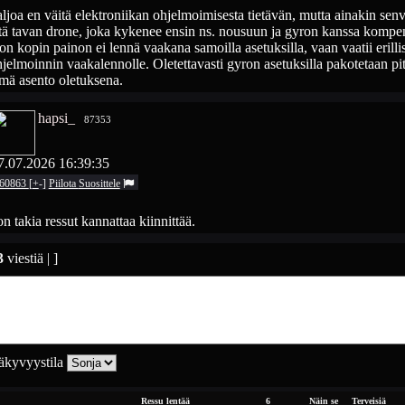
ljoa en väitä elektroniikan ohjelmoimisesta tietävän, mutta ainakin senv
tä tavan drone, joka kykenee ensin ns. nousuun ja gyron kanssa komp
on kopin painon ei lennä vaakana samoilla asetuksilla, vaan vaatii erilli
jelmoinnin vaakalennolle. Oletettavasti gyron asetuksilla pakotetaan p
mä asento oletuksena.
hapsi_
87353
7.07.2026 16:39:35
60863
[
+
-
]
Piilota
Suosittele
n takia ressut kannattaa kiinnittää.
3
viestiä | ]
kyvyystila
Ressu lentää
6
Näin se
Terveisiä