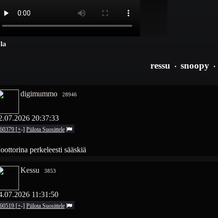
la
ressu
snoopy
·
·
digimummo
28946
2.07.2026 20:37:33
60379
[
+
-
]
Piilota
Suosittele
ottorina perkeleesti sääskiä
Kessu
3853
4.07.2026 11:31:50
60519
[
+
-
]
Piilota
Suosittele