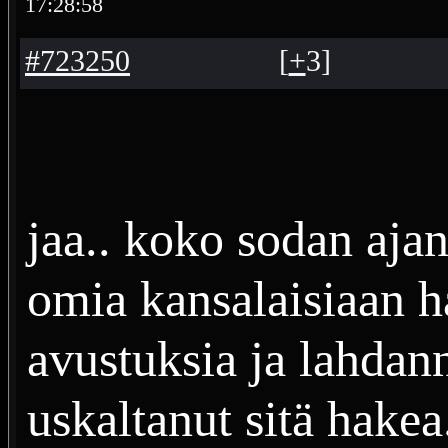
17:28:58
#723250
[
+
3
]
jaa.. koko sodan ajan
omia kansalaisiaan h
avustuksia ja lahdan
uskaltanut sitä hakea