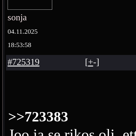
sonja
04.11.2025
18:53:58
#725319
[
+
-
]
>>723383
Joo ja se rikos oli, e