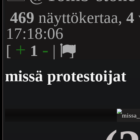
469
näyttökertaa,
4
17:18:06
+
-
[
1
|
]
missä protestoijat