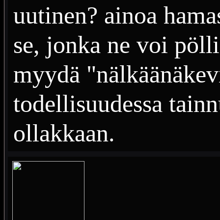
uutinen? ainoa hamas
se, jonka ne voi pöll
myydä "nälkäänäkevill
todellisuudessa tainn
ollakkaan.