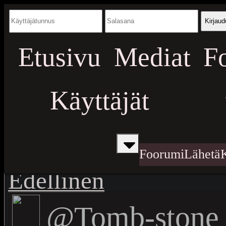
Kirjaud
Etusivu
Mediat
F
Käyttäjät
Foorumi
Lähetä
Edellinen
@Tomb-stone