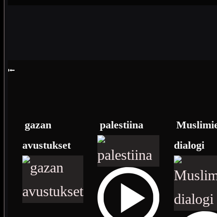
⭰
gazan
palestiina
Muslimi
avustukset
dialogi