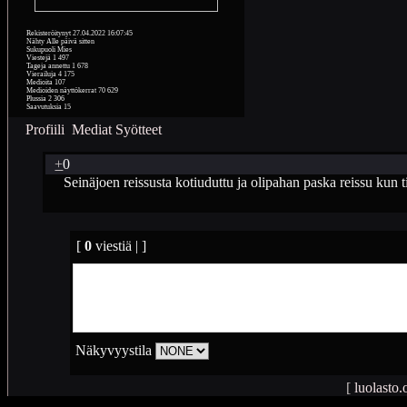
Rekisteröitynyt
27.04.2022 16:07:45
Nähty
Alle päivä sitten
Sukupuoli
Mies
Viestejä
1 497
Tageja annettu
1 678
Vierailuja
4 175
Medioita
107
Medioiden näyttökerrat
70 629
Plussia
2 306
Saavutuksia
15
Profiili
Mediat
Syötteet
+
0
Seinäjoen reissusta kotiuduttu ja olipahan paska reissu kun ti
[
0
viestiä | ]
Näkyvyystila
[
luolasto.