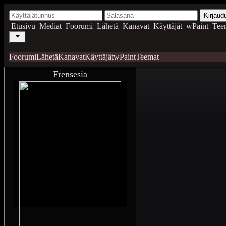
Kirjaud
Etusivu
Mediat
Foorumi
Lähetä
Kanavat
Käyttäjät
wPaint
Tee
Foorumi
Lähetä
Kanavat
Käyttäjät
wPaint
Teemat
Frensesia