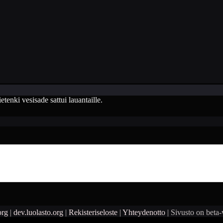
etenki vesisade sattui lauantaille.
org
|
dev.luolasto.org
|
Rekisteriseloste
|
Yhteydenotto
| Sivusto on beta-