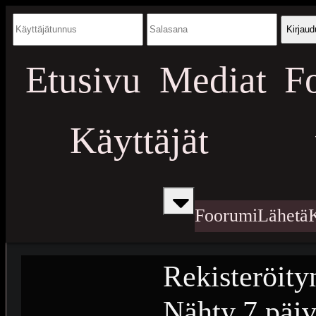
Kirjaud
Etusivu
Mediat
F
Käyttäjät
Foorumi
Lähetä
Rekisteröity
Nähty
7 päiv