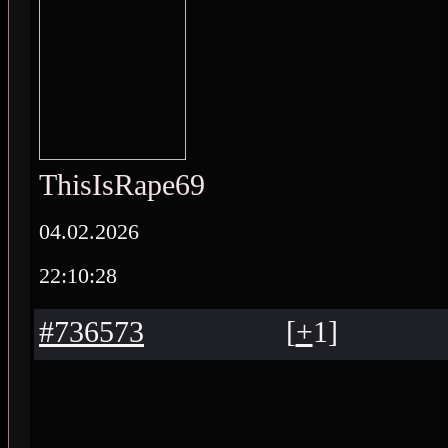
ThisIsRape69
04.02.2026
22:10:28
#736573
[
+
1
]