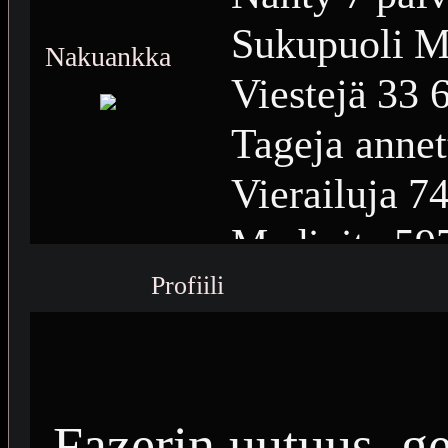
Sukupuoli
M
Nakuankka
Viestejä
33 
Tageja annet
Vierailuja
74
Medioita
59
Profiili
Medioiden n
Plussia
15 7
Saavutuksia
Fazerin uutuus, g