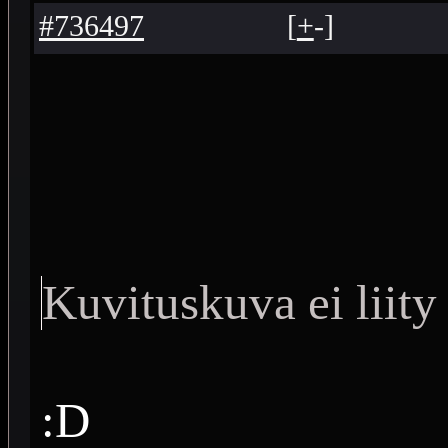
#736497
[
+
-
]
Kuvituskuva ei liity 
:D