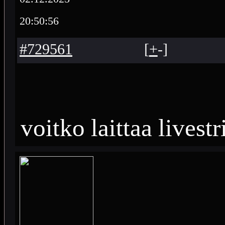
20:50:56
#729561
[
+
-
]
voitko laittaa livest