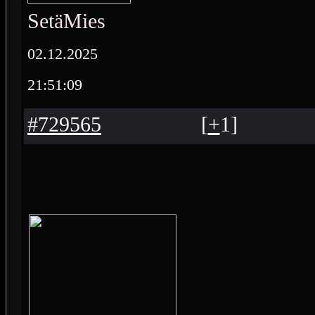
SetäMies
02.12.2025
21:51:09
#729565
[
+
1
]