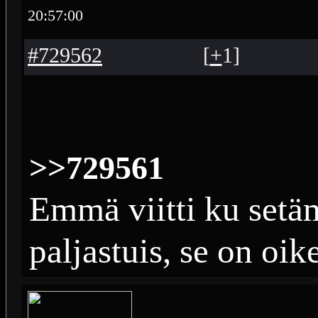
20:57:00
#729562
[
+
1
]
>>729561
Emmä viitti ku setäm
paljastuis, se on oike