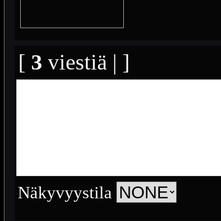
[
3
viestiä | ]
Näkyvyystila