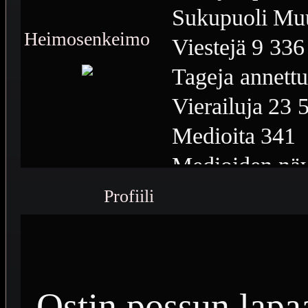
Sukupuoli
Mu
Heimosenkeimo
Viestejä
9 336
Tageja annettu
Vierailuja
23 
Medioita
341
Medioiden näy
Plussia
6 961
Profiili
Saavutuksia
2
Ostin possun lapaa,