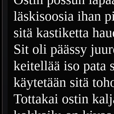
läskisoosia ihan p
sitä kastiketta hau
Sit oli päässy juu
keitellää iso pata 
käytetään sitä toh
Tottakai ostin kal