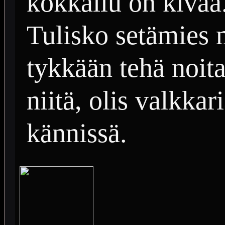
kokkailu on kivaa
Tulisko setämies 
tykkään tehä noit
niitä, olis valkkar
kännissä.