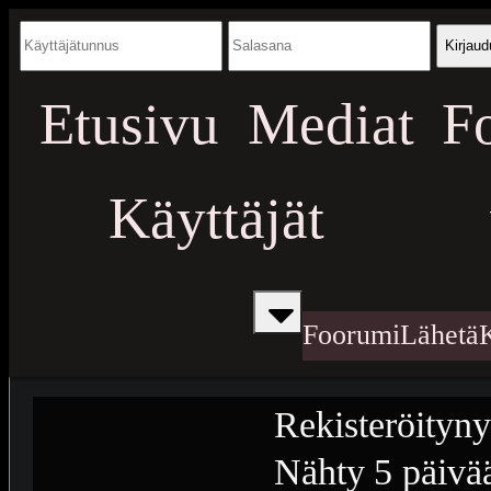
Kirjaud
Etusivu
Mediat
F
Käyttäjät
Foorumi
Lähetä
Rekisteröityny
Nähty
5 päivää