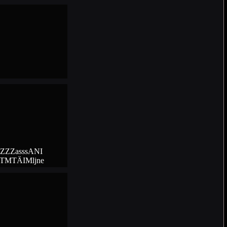
ZZZasssANI
TMTÄIMljne