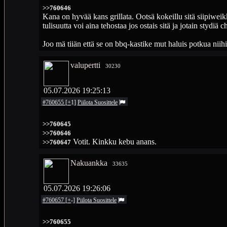
>>760646
Kana on hyvää kans grillata. Ootsä kokeillu sitä siipiwei
tulisuutta voi aina tehostaa jos ostais sitä ja jotain stydiä c
Joo mä tiiän että se on bbq-kastike mut haluis potkua niih
valupertti
30230
05.07.2026 19:25:13
#760655
[
+
1
]
Piilota
Suosittele
>>760645
>>760646
Votit. Kinkku kebu anans.
>>760647
Nakuankka
33635
05.07.2026 19:26:06
#760657
[
+
-
]
Piilota
Suosittele
>>760655