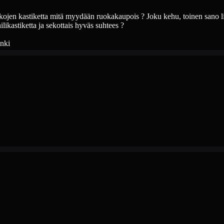
kkojen kastiketta mitä myydään ruokakaupois ? Joku kehu, toinen sano li
hilikastiketta ja sekottais hyväs suhtees ?
inki