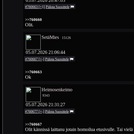
05.07.2026 20:47:03
#760663
[
+
1
]
Piilota
Suosittele
>>760660
Olit.
SetäMies
15126
05.07.2026 21:06:44
#760667
[
+
-
]
Piilota
Suosittele
>>760663
Ok
Heimosenkeimo
9343
05.07.2026 21:31:27
#760677
[
+
-
]
Piilota
Suosittele
>>760667
Olit kännissä laittanu jotain homoilua etusivulle. Tai viel