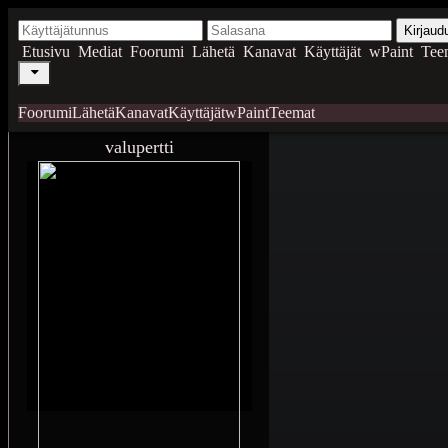
Kirjaud
Etusivu
Mediat
Foorumi
Lähetä
Kanavat
Käyttäjät
wPaint
Tee
Foorumi
Lähetä
Kanavat
Käyttäjät
wPaint
Teemat
valupertti