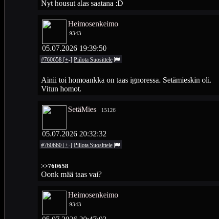
Nyt housut alas saatana :D
Heimosenkeimo
9343
05.07.2026 19:39:50
#760658
[
+
-
]
Piilota
Suosittele
Ainii toi homoankka on taas ignoressa. Setämieskin oli.
Vitun homot.
SetäMies
15126
05.07.2026 20:32:32
#760660
[
+
-
]
Piilota
Suosittele
>>760658
Oonk mää taas vai?
Heimosenkeimo
9343