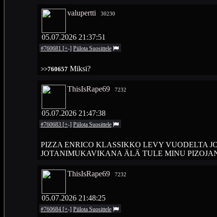
valupertti
30230
05.07.2026 21:37:51
#760681
[
+
-
]
Piilota
Suosittele
Miksi?
>>760657
ThisIsRape69
7232
05.07.2026 21:47:38
#760683
[
+
-
]
Piilota
Suosittele
PIZZA ENRICO KLASSIKKO LEVY VUODELTA JO
JOTANIMUKAVIKANA ÄLÄ TULE MINU PIZOJAN
ThisIsRape69
7232
05.07.2026 21:48:25
#760684
[
+
-
]
Piilota
Suosittele