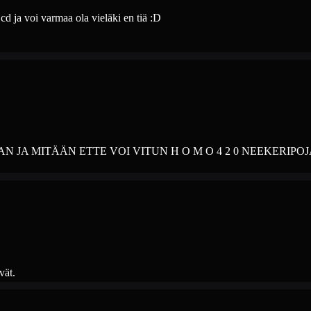
 ja voi varmaa ola vieläki en tiä :D
N JA MITÄÄN ETTE VOI VITUN H O M O 4 2 0 NEEKERIPOJ
vät.