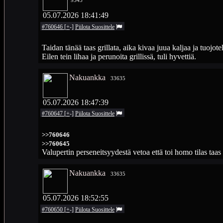
05.07.2026 18:41:49
#760646
[
+
-
]
Piilota
Suosittele
Taidan tänää taas grillata, aika kivaa juua kaljaa ja tuojote
Eilen tein lihaa ja perunoita grillissä, tuli hyvettiä.
Nakuankka
33635
05.07.2026 18:47:39
#760647
[
+
-
]
Piilota
Suosittele
>>760646
>>760645
Valupertin perseneitsyydestä vetoa että toi homo tilas taa
Nakuankka
33635
05.07.2026 18:52:55
#760650
[
+
-
]
Piilota
Suosittele