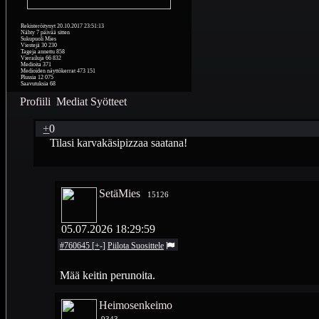
Rekisteröitynyt
20.10.2017 23:51:13
Nähty
7 päivää sitten
Sukupuoli
Mies
Viestejä
30 230
Tageja annettu
858
Vierailuja
66 832
Medioita
371
Medioiden näyttökerrat
473 151
Plussia
12 075
Saavutuksia
68
Profiili
Mediat
Syötteet
+
0
Tilasi karvakäsipizzaa saatana!
SetäMies
15126
05.07.2026 18:29:59
#760645
[
+
-
]
Piilota
Suosittele
Mää keitin perunoita.
Heimosenkeimo
9343