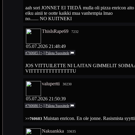
aah sori JONNET EI TIEDÄ mulla oli pizza enricon aito cd
eiku ainii te ootte kaikki mua vanhempia lmao
no....... NO KUITNEKI
ThisIsRape69
7232
05.07.2026 21:48:49
#760685
[
+
-
]
Piilota
Suosittele
JOS VITTUILETTE NI LAITAN GIMMELIT SOIMAA
VITTTTTTTTTTTTTTU
valupertti
30230
05.07.2026 21:50:39
#760686
[
+
-
]
Piilota
Suosittele
Muistan enricon. En ole jonne. Rasismista syytti
>>760683
Nakuankka
33635