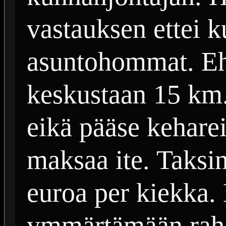
vastauksen ettei k
asuntohommat. Eh
keskustaan 15 km.
eikä pääse keharei
maksaa ite. Taksi
euroa per kiekka.
ymmärtämään raha