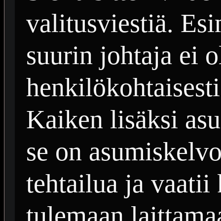
valitusviestiä. Es
suurin johtaja ei o
henkilökohtaisesti
Kaiken lisäksi asu
se on asumiskelvot
tehtailua ja vaati
tulemaan laittama