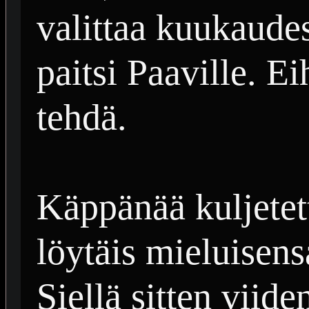
valittaa kuukaudes
paitsi Paaville. Ei
tehdä.
Käppänää kuljetett
löytäis mieluisens
Siellä sitten viid