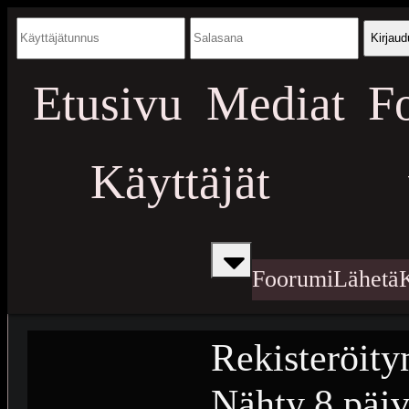
Kirjaud
Etusivu
Mediat
F
Käyttäjät
Foorumi
Lähetä
Rekisteröity
Nähty
8 päiv