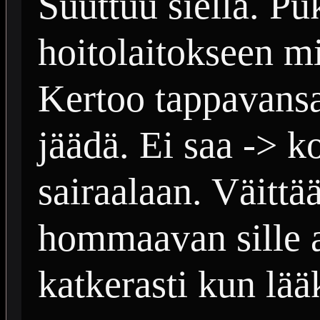
Suuttuu siellä. Pu
hoitolaitokseen mi
Kertoo tappavansa 
jäädä. Ei saa -> ko
sairaalaan. Väittä
hommaavan sille 
katkerasti kun lä