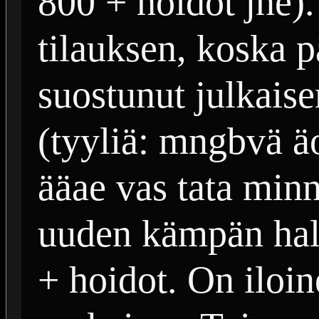
800 + hoidot jne)
tilauksen, koska p
suostunut julkais
(tyyliä: mngbvä ä
ääae vas tata minn
uuden kämpän ha
+ hoidot. On iloi