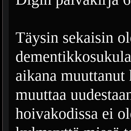
Täysin sekaisin o
dementikkosukula
aikana muuttanut 
muuttaa uudestaa
hoivakodissa ei ol