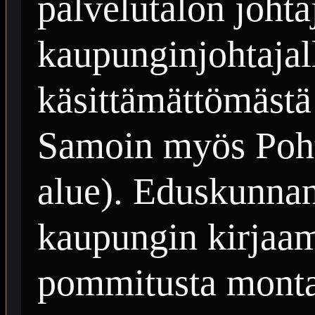
palvelutalon johtaj
kaupunginjohtajall
käsittämättömästä
Samoin myös Poht
alue). Eduskunnan
kaupungin kirjaam
pommitusta monta 