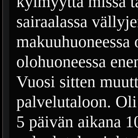
kylmyyttä missä 
sairaalassa vällyj
makuuhuoneessa ol
olohuoneessa ene
Vuosi sitten muutt
palvelutaloon. Oli
5 päivän aikana 10