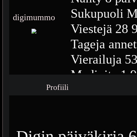
Sukupuoli
M
digimummo
Viestejä
28 
Tageja annet
Vierailuja
53
Medioita
1 
Profiili
Medioiden n
Plussia
13 4
Saavutuksia
Digin päiväkirja 