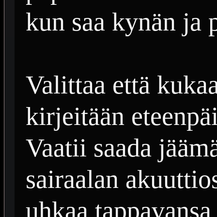
kun saa kynän ja 
Valittaa että kuka
kirjeitään eteenpä
Vaatii saada jääm
sairaalan akuuttio
uhkaa tappavansa 