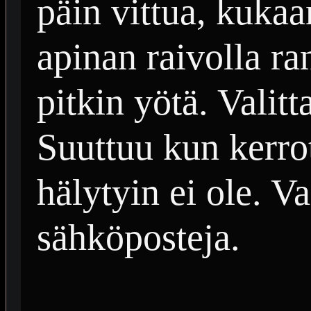
päin vittua, kukaa
apinan raivolla ra
pitkin yötä. Valit
Suuttuu kun kerrot
hälytyin ei ole. Val
sähköposteja.