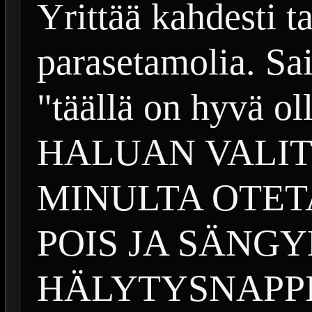
Yrittää kahdesti t
parasetamolia. Sai
"täällä on hyvä o
HALUAN VALITT
MINULTA OTE
POIS JA SÄNG
HÄLYTYSNAPPI P