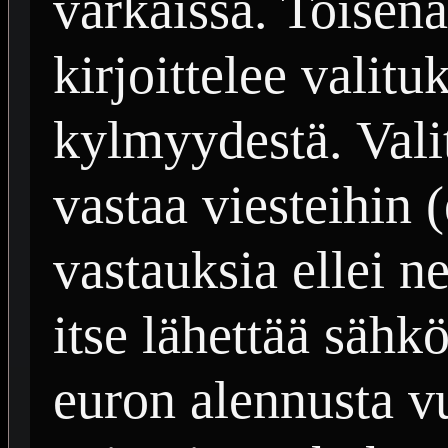
varkaissa. Toisena
kirjoittelee valit
kylmyydestä. Vali
vastaa viesteihin 
vastauksia ellei n
itse lähettää sähkö
euron alennusta v