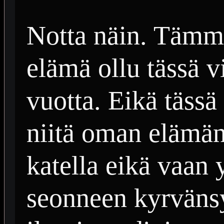
Notta näin. Tämm
elämä ollu tässä
vuotta. Eikä tässä 
niitä oman elämäns
katella eikä vaan y
seonneen kyrvänsyy