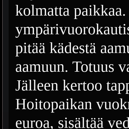
kolmatta paikkaa.
ympärivuorokautis
pitää kädestä aamus
aamuun. Totuus va
Jälleen kertoo tap
Hoitopaikan vuokr
euroa, sisältää ve