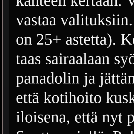
kahteen kertaan. V
vastaa valituksii
on 25+ astetta). K
taas sairaalaan s
panadolin ja jättä
että kotihoito kus
iloisena, että nyt 