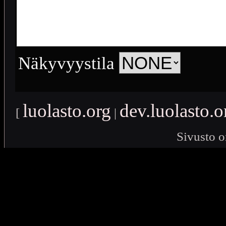
Näkyvyystila
luolasto.org
dev.luolasto.o
[
|
Sivusto o