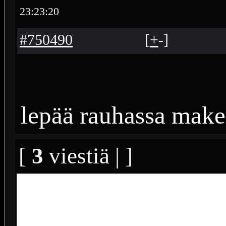
23:23:20
#750490
[
+
-
]
lepää rauhassa make
[
3
viestiä | ]