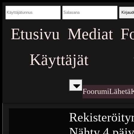
Kirjaud
Etusivu
Mediat
F
Käyttäjät
Foorumi
Lähetä
Rekisteröity
Nähty
4 päiv