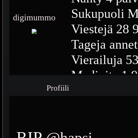
Sukupuoli
M
digimummo
Viestejä
28 
Tageja annet
Vierailuja
53
Medioita
1 
Profiili
Medioiden n
Plussia
13 4
Saavutuksia
RIP
@hapsi_