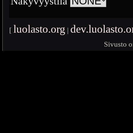
Näkyvyystila
luolasto.org
dev.luolasto.o
[
|
Sivusto o