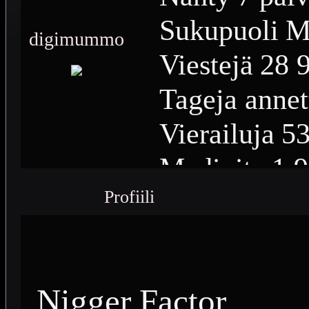
Sukupuoli
M
digimummo
Viestejä
28 
Tageja annet
Vierailuja
53
Medioita
1 
Profiili
Medioiden n
Plussia
13 4
Saavutuksia
Nigger Factor