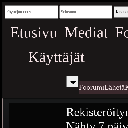
Kirjaud
Etusivu
Mediat
F
Käyttäjät
Foorumi
Lähetä
Rekisteröity
Nähty
7 päiv