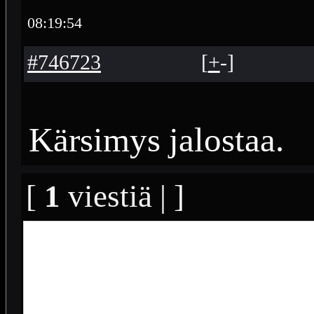
08:19:54
#746723
[
+
-
]
Kärsimys jalostaa.
[
1
viestiä | ]