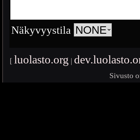
Näkyvyystila
luolasto.org
dev.luolasto.o
[
|
Sivusto o