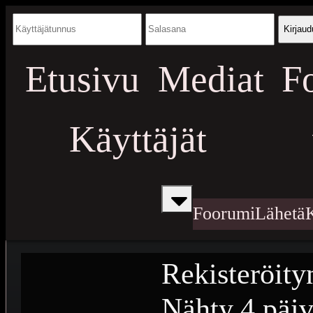
Kirjaud
Etusivu
Mediat
F
Käyttäjät
Foorumi
Lähetä
Rekisteröity
Nähty
4 päiv