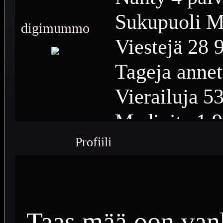
Sukupuoli
M
digimummo
Viestejä
28 
Tageja annet
Vierailuja
53
Medioita
1 
Profiili
Medioiden n
Plussia
13 4
Saavutuksia
Taas mää oon vanh