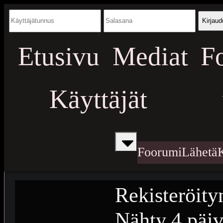
Kirjaud
Etusivu
Mediat
F
Käyttäjät
Foorumi
Lähetä
Rekisteröity
Nähty
4 päiv