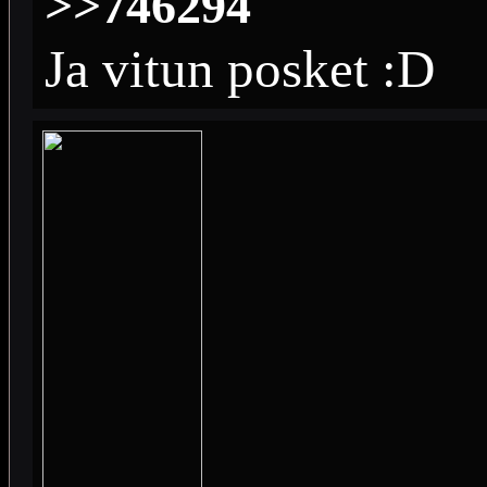
>>746294
Ja vitun posket :D