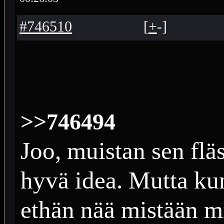
#746510
[
+
-
]
>>746494
Joo, muistan sen fl
hyvä idea. Mutta kun
ethän nää mistään mi