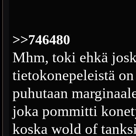
>>746480
Mhm, toki ehkä josku
tietokonepeleistä on
puhutaan marginaale
joka pommitti konety
koska wold of tanksi