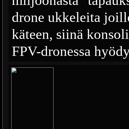
miljoonasta" tapauks
drone ukkeleita joil
käteen, siinä konsol
FPV-dronessa hyöd