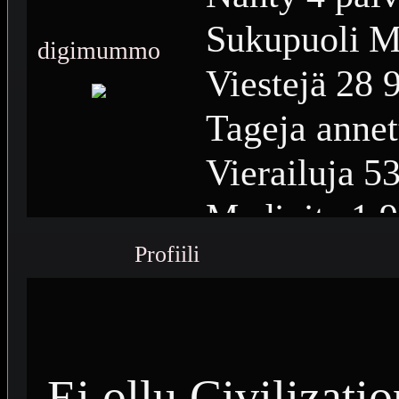
Sukupuoli
M
digimummo
Viestejä
28 
Tageja annet
Vierailuja
53
Medioita
1 
Profiili
Medioiden n
Plussia
13 3
Saavutuksia
Ei ollu Civilizati