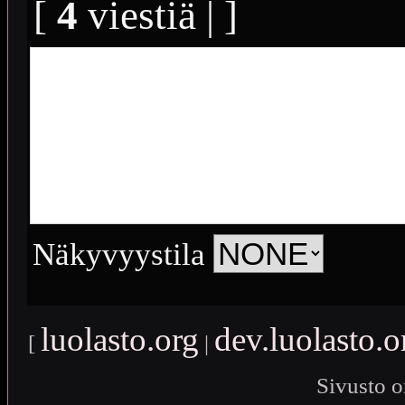
[
4
viestiä | ]
Näkyvyystila
luolasto.org
dev.luolasto.o
[
|
Sivusto o