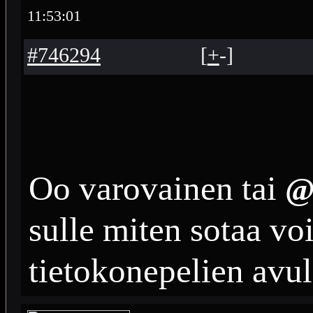
11:53:01
#746294
[
+
-
]
Oo varovainen tai
@
sulle miten sotaa vo
tietokonepelien avul