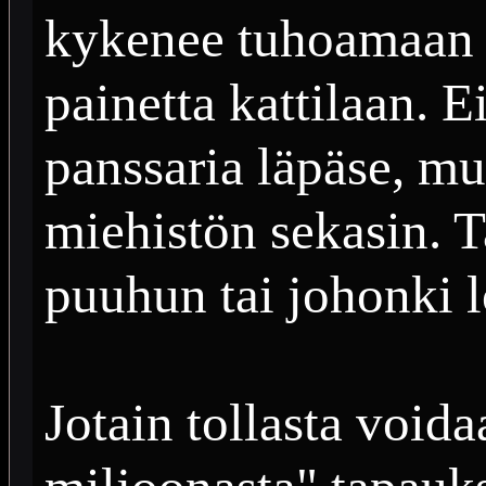
kykenee tuhoamaan s
painetta kattilaan. 
panssaria läpäse, mut
miehistön sekasin. 
puuhun tai johonki 
Jotain tollasta void