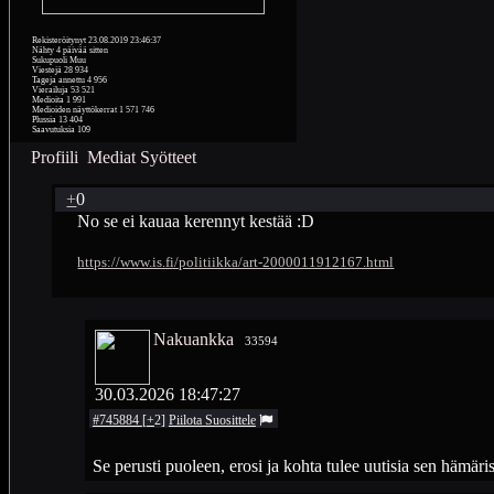
Rekisteröitynyt
23.08.2019 23:46:37
Nähty
4 päivää sitten
Sukupuoli
Muu
Viestejä
28 934
Tageja annettu
4 956
Vierailuja
53 521
Medioita
1 991
Medioiden näyttökerrat
1 571 746
Plussia
13 404
Saavutuksia
109
Profiili
Mediat
Syötteet
+
0
No se ei kauaa kerennyt kestää :D
https://www.is.fi/politiikka/art-2000011912167.html
Nakuankka
33594
30.03.2026 18:47:27
#745884
[
+
2
]
Piilota
Suosittele
Se perusti puoleen, erosi ja kohta tulee uutisia sen hämäris