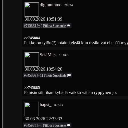
digimummo
28934
30.03.2026 18:51:39
#745885
[
+
-
]
Piilota
Suosittele
>>745884
Pakko on tytön(?) jotain keksiä kun tissikuvat ei enää my
SetäMies
15102
30.03.2026 18:54:20
#745886
[
+
1
]
Piilota
Suosittele
>>745885
Panisin silti ihan kybällä vaikka vähän ryppynen jo.
hapsi_
87353
30.03.2026 22:33:33
#745931
[
+
-
]
Piilota
Suosittele