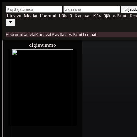
Kirjaud
Etusivu
Mediat
Foorumi
Lähetä
Kanavat
Käyttäjät
wPaint
Tee
Foorumi
Lähetä
Kanavat
Käyttäjät
wPaint
Teemat
digimummo