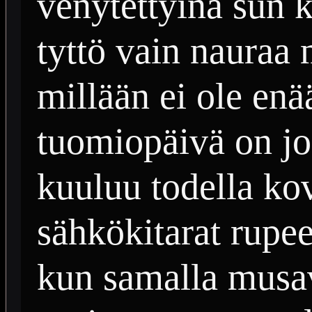
venytettyinä sun ku
tyttö vain nauraa 
millään ei ole enä
tuomiopäivä on jo
kuuluu todella ko
sähkökitarat rupe
kun samalla musav