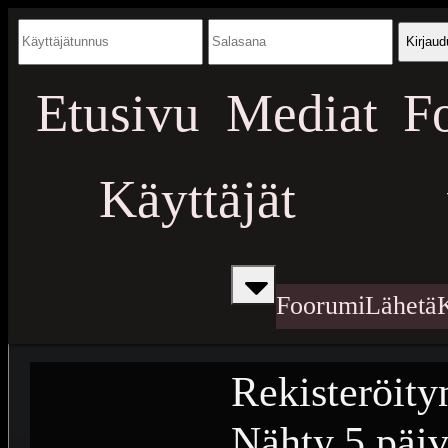
Kirjaud
Etusivu
Mediat
F
Käyttäjät
Foorumi
Lähetä
Rekisteröity
Nähty
5 päiv