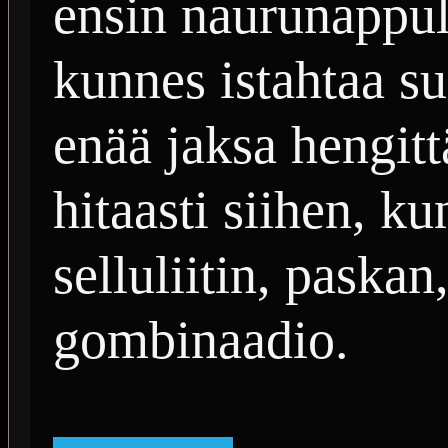
ensin naurunappul
kunnes istahtaa su
enää jaksa hengitt
hitaasti siihen, k
selluliitin, paskan
gombinaadio.