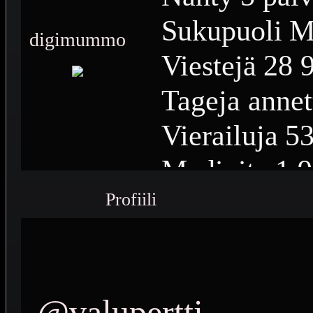
Sukupuoli
M
digimummo
Viestejä
28 
Tageja annet
Vierailuja
53
Medioita
1 
Profiili
Medioiden n
Plussia
13 4
Saavutuksia
@valupertti