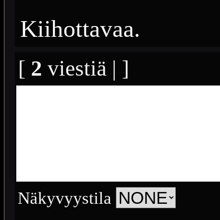
Kiihottavaa.
[
2
viestiä | ]
Näkyvyystila