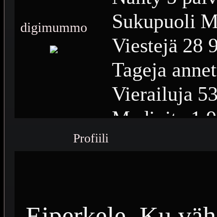
Sukupuoli
M
digimummo
Viestejä
28 
Tageja annet
Vierailuja
53
Medioita
1 
Profiili
Medioiden n
Plussia
13 4
Saavutuksia
Eiperkele. Ku väh