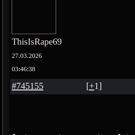
ThisIsRape69
27.03.2026
03:46:38
#745155
[
+
1
]