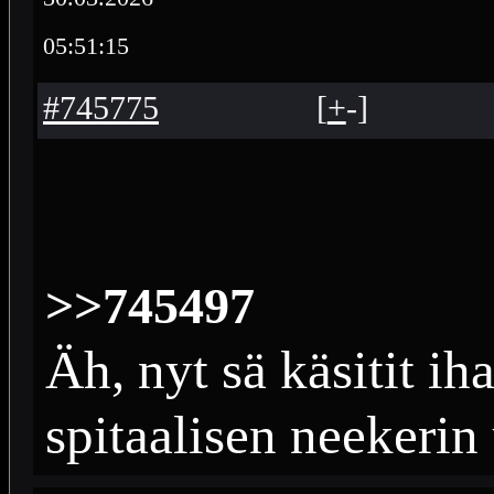
05:51:15
#745775
[
+
-
]
>>745497
Äh, nyt sä käsitit ih
spitaalisen neekerin 