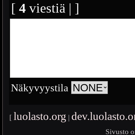
[
4
viestiä | ]
Näkyvyystila
luolasto.org
dev.luolasto.o
[
|
Sivusto o