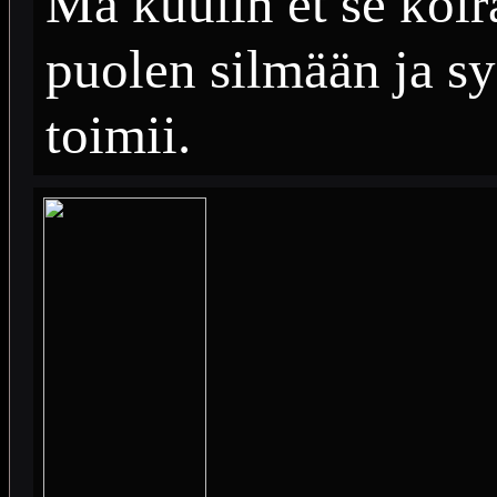
Mä kuulin et se koir
puolen silmään ja syö
toimii.