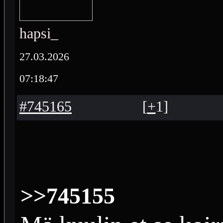
hapsi_
27.03.2026
07:18:47
#745165
[
+
1
]
>>745155