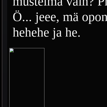
mustelma vain? P
Ö... jeee, mä opon 
hehehe ja he.