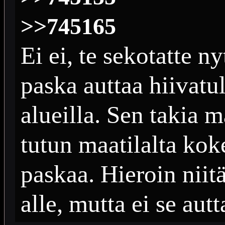
>>745165
Ei ei, te sekotatte n
paska auttaa hiivatu
alueilla. Sen takia
tutun maatilalta ko
paskaa. Hieroin niit
alle, mutta ei se autt