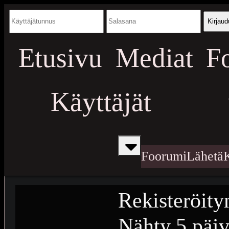
Kirjaud
Etusivu
Mediat
F
Käyttäjät
Foorumi
Lähetä
Rekisteröity
Nähty
5 päiv