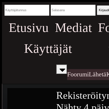
Kirjaud
Etusivu
Mediat
F
Käyttäjät
Foorumi
Lähetä
Rekisteröity
Nähty
4 päiv