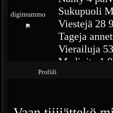
Sukupuoli
M
digimummo
Viestejä
28 
Tageja annet
Vierailuja
53
Medioita
1 
Profiili
Medioiden n
Plussia
13 4
Saavutuksia
Vaan tiijjättekö 