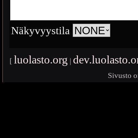
Näkyvyystila
luolasto.org
dev.luolasto.o
[
|
Sivusto o