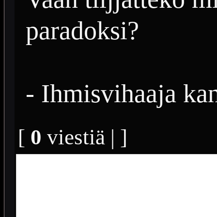
paradoksi?
- Ihmisvihaaja ka
[
0
viestiä | ]