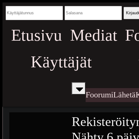
Kirjaud
Etusivu
Mediat
F
Käyttäjät
Foorumi
Lähetä
Rekisteröity
Nähty
6 päiv