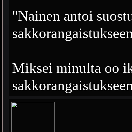
"Nainen antoi suos
sakkorangaistuksee
Miksei minulta oo i
sakkorangaistuksee