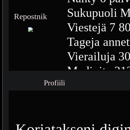
Sukupuoli
M
Repostnik
Viestejä
7 8
Tageja annet
Vierailuja
30
Medioita
31
Profiili
Medioiden n
Plussia
1 86
Saavutuksia
Korjatakseni dig