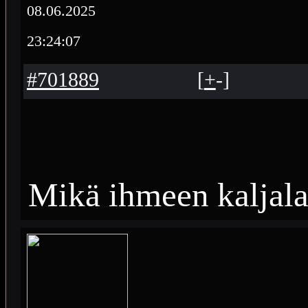
08.06.2025
23:24:07
#701889
[
+
-
]
Mikä ihmeen kaljalas