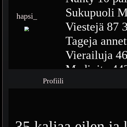
Sukupuoli
M
hapsi_
Viestejä
87 
Tageja annet
Vierailuja
46
Medioita
44
Profiili
Medioiden n
Plussia
14 2
Saavutuksia
35 kaljaa eilen ja 