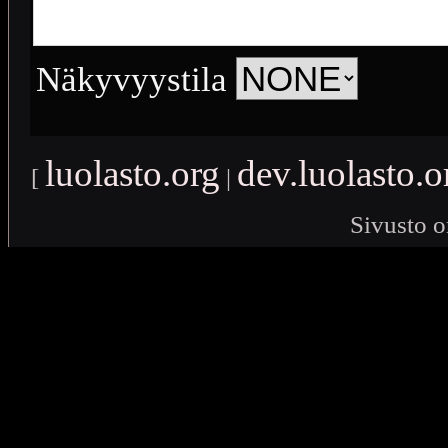
Näkyvyystila
luolasto.org
dev.luolasto.o
[
|
Sivusto o