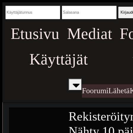
Kirjaud
Etusivu
Mediat
F
Käyttäjät
Foorumi
Lähetä
Rekisteröity
Nähty
10 päi