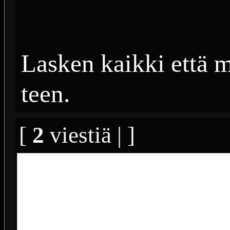
Lasken kaikki että 
teen.
[
2
viestiä | ]