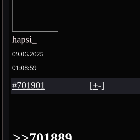
hapsi_
09.06.2025
01:08:59
#701901
[
+
-
]
>>701889