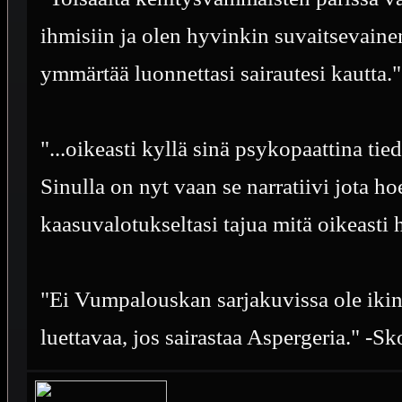
ihmisiin ja olen hyvinkin suvaitsevainen
ymmärtää luonnettasi sairautesi kautta
"...oikeasti kyllä sinä psykopaattina ti
Sinulla on nyt vaan se narratiivi jota h
kaasuvalotukseltasi tajua mitä oikeasti 
"Ei Vumpalouskan sarjakuvissa ole iki
luettavaa, jos sairastaa Aspergeria." -Sk