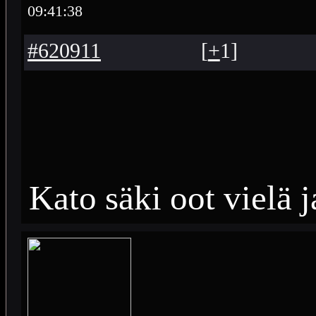
09:41:38
#620911
[
+
1
]
Kato säki oot vielä j