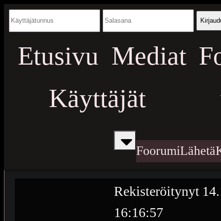
Kirjaud
Etusivu
Mediat
F
Käyttäjät
Foorumi
Lähetä
Rekisteröitynyt
14.
16:16:57