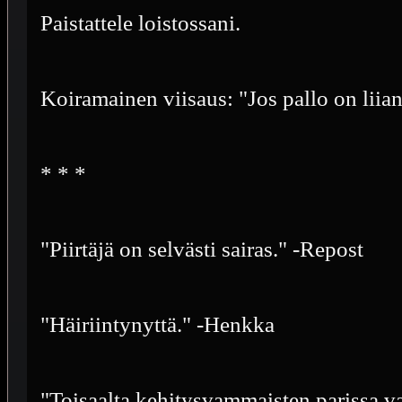
Paistattele loistossani.
Koiramainen viisaus: "Jos pallo on liian 
* * *
"Piirtäjä on selvästi sairas." -Repost
"Häiriintynyttä." -Henkka
"Toisaalta kehitysvammaisten parissa v