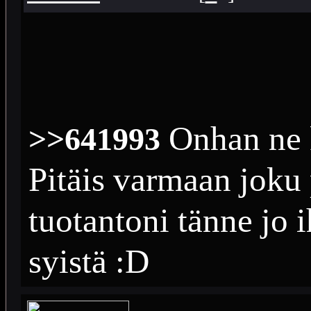
Onhan ne k
>>641993
Pitäis varmaan joku
tuotantoni tänne jo i
syistä :D