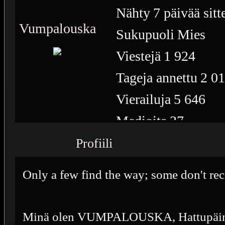
Nähty
7 päivää sitt
Vumpalouska
Sukupuoli
Mies
Viestejä
1 924
Tageja annettu
2 0
Vierailuja
5 646
Medioita
37
Medioiden näyttöke
Profiili
Plussia
1 649
Only a few find the way; some don't rec
Saavutuksia
11
Minä olen VUMPALOUSKA, Hattupäinen