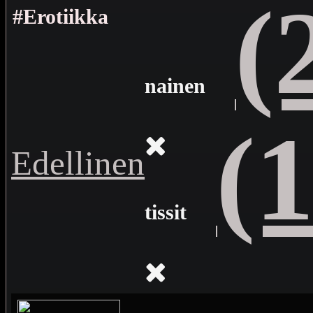
(
#Erotiikka
nainen
(
Edellinen
tissit