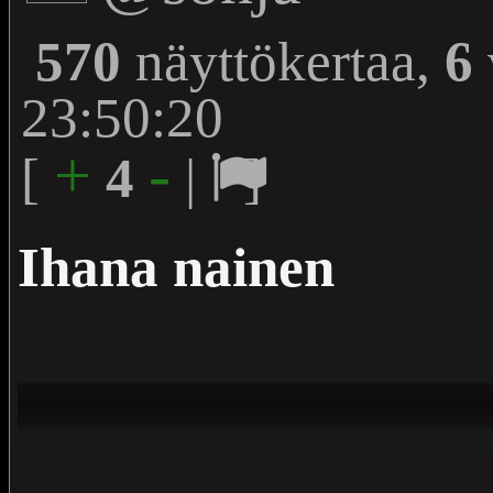
570
näyttökertaa,
6
23:50:20
+
-
[
4
|
]
Ihana nainen