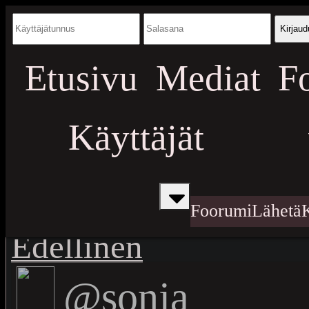
Kirjaud
Etusivu
Mediat
F
Käyttäjät
Foorumi
Lähetä
Edellinen
@sonja