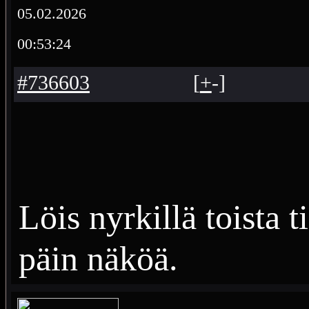
05.02.2026
00:53:24
#736603
[
+
-
]
Löis nyrkillä toista t
päin näköä.