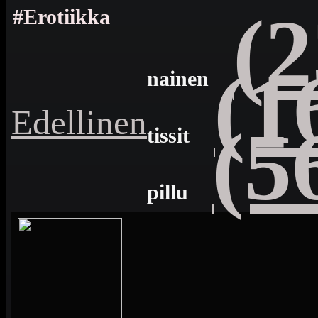
(2
#Erotiikka
(1
nainen
Edellinen
(5
tissit
pillu