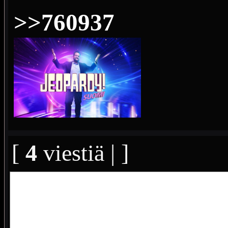
>>760937
[
4
viestiä | ]