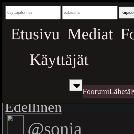
Kirjaud
Etusivu
Mediat
F
Käyttäjät
Foorumi
Lähetä
Edellinen
@sonja