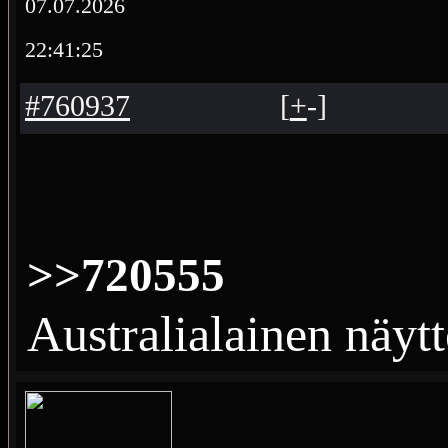
07.07.2026
22:41:25
#760937
[
+
-
]
>>720555
Australialainen näytt