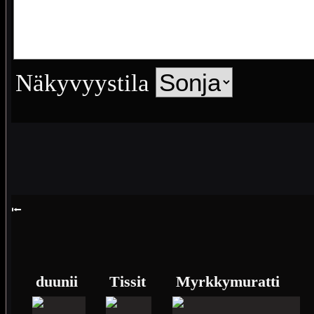
Näkyvyystila
⭰
duunii
Tissit
Myrkkymuratti