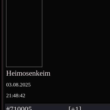
Heimosenkeimo
03.08.2025
21:48:42
#710005
[
+
1
]