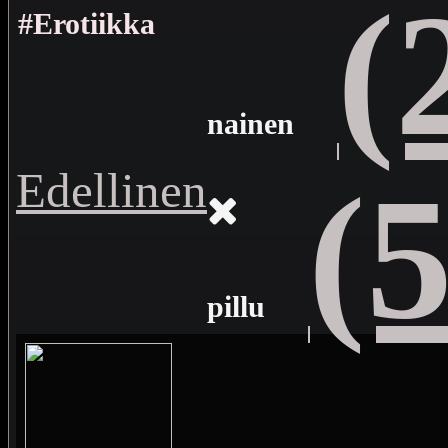
(
#Erotiikka
nainen
Edellinen
(
pillu