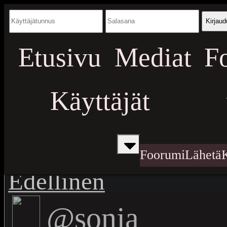
Kirjaud
Etusivu
Mediat
F
Käyttäjät
Foorumi
Lähetä
Edellinen
@sonja