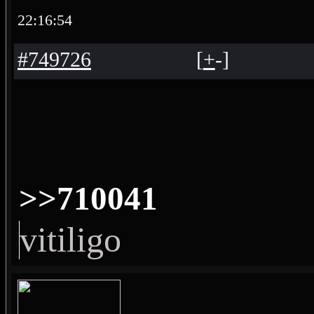
22:16:54
#749726
[
+
-
]
>>710041
vitiligo