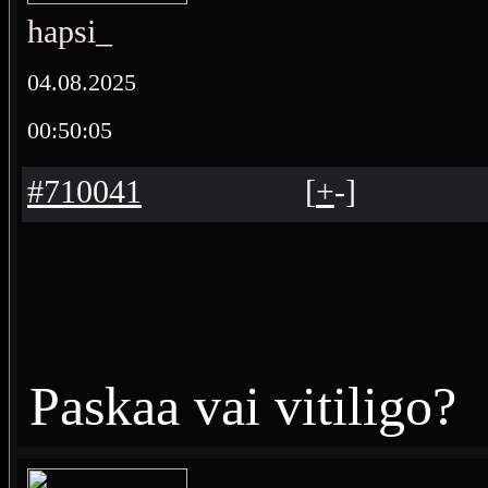
hapsi_
04.08.2025
00:50:05
#710041
[
+
-
]
Paskaa vai vitiligo?