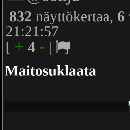
832
näyttökertaa,
6
21:21:57
+
-
[
4
|
]
Maitosuklaata