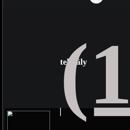
(
tekoäly