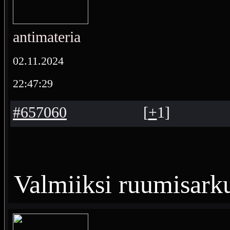
antimateria
02.11.2024
22:47:29
#657060
[
+
1
]
Valmiiksi ruumisark