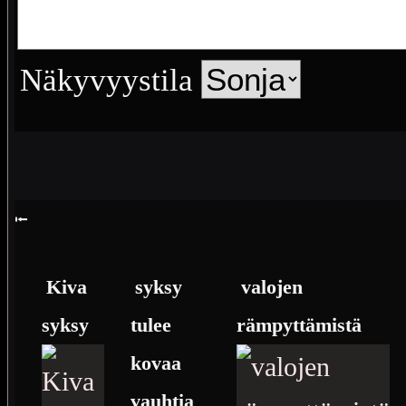
Näkyvyystila
⭰
Kiva
syksy
valojen
syksy
tulee
rämpyttämistä
kovaa
vauhtia