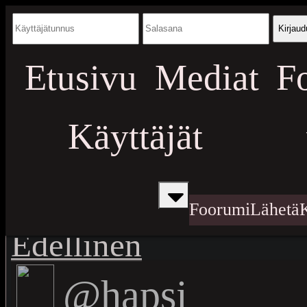
Kirjaud
Etusivu
Mediat
F
Käyttäjät
Foorumi
Lähetä
Edellinen
@hapsi_