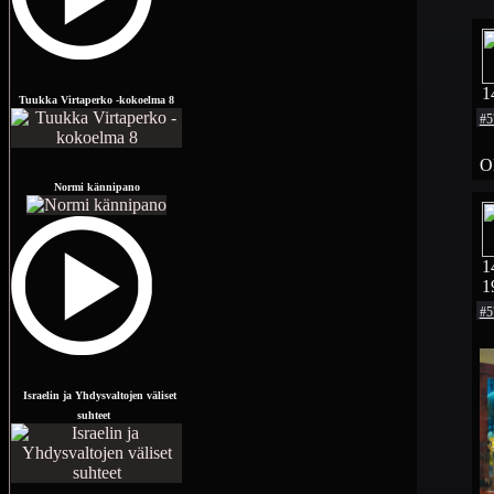
1
Tuukka Virtaperko -kokoelma 8
#5
O
Normi kännipano
1
1
#5
Israelin ja Yhdysvaltojen väliset
suhteet