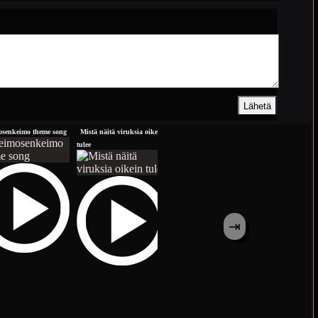
senkeimo theme song
Mistä näitä viruksia oikein
todellinen rottailija
Meksikon kela 
tulee
rotan
⇥