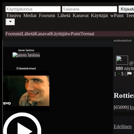
Kirjaud
Etusivu
Mediat
Foorumi
Lähetä
Kanavat
Käyttäjät
wPaint
Tee
Foorumi
Lähetä
Kanavat
Käyttäjät
wPaint
Teemat
Edellinen
tassu lasissa
@
880
näytt
Elämänkertani
[
+
5
|
Rottie
[
65099
] [
r
Edellinen