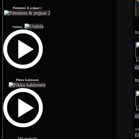
Pätmänni & pojjaat 2
Uutisia
ht
1
#5
ht
Pikku kakkonen
1
#5
>
El
lohi on hyvää