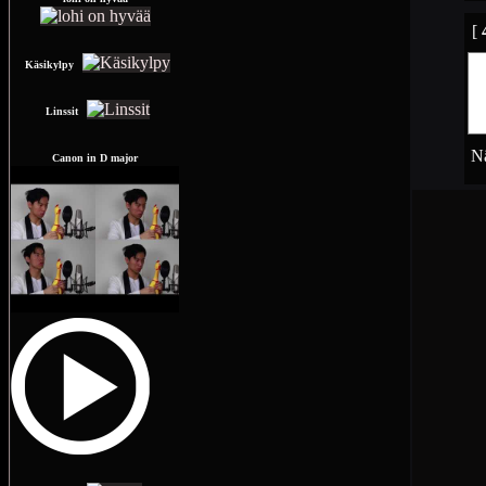
[
Käsikylpy
Linssit
Nä
Canon in D major