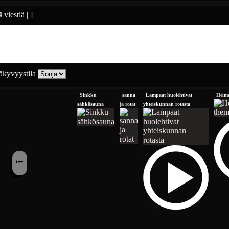
4
viestiä | ]
kyvyystila
Sinkku
sanna
Lampaat huolehtivat
Heimo
sähkösauna
ja rotat
yhteiskunnan rotasta
⭰