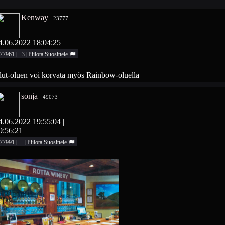
Kenway
23777
4.06.2022 18:04:25
77961
[
+
3
]
Piilota
Suosittele
lut-oluen voi korvata myös Rainbow-oluella
sonja
49073
4.06.2022 19:55:04
|
9:56:21
77991
[
+
-
]
Piilota
Suosittele