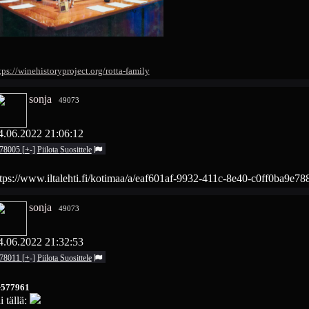
tps://winehistoryproject.org/rotta-family
sonja
49073
4.06.2022 21:06:12
78005
[
+
-
]
Piilota
Suosittele
tps://www.iltalehti.fi/kotimaa/a/eaf601af-9932-411c-8e40-c0ff0ba9e78
sonja
49073
4.06.2022 21:32:53
78011
[
+
-
]
Piilota
Suosittele
>577961
i tällä: