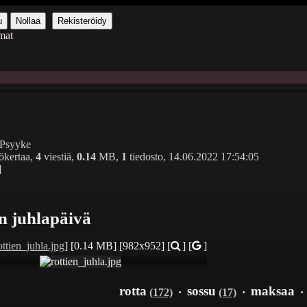
u
Nollaa
Rekisteröidy
mat
Psyyke
ökertaa,
4
viestiä,
0.14
MB,
1
tiedosto,
14.06.2022 17:54:05
]
n juhlapäivä
ottien_juhla.jpg
]
[0.14 MB]
[982x952]
[
] [
]
rotta
sossu
maksaa
(172)
·
(17)
·
·