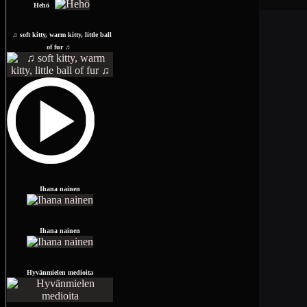
Hehö
♫ soft kitty, warm kitty, little ball
of fur ♫
Ihana nainen
Ihana nainen
Hyvänmielen medioita