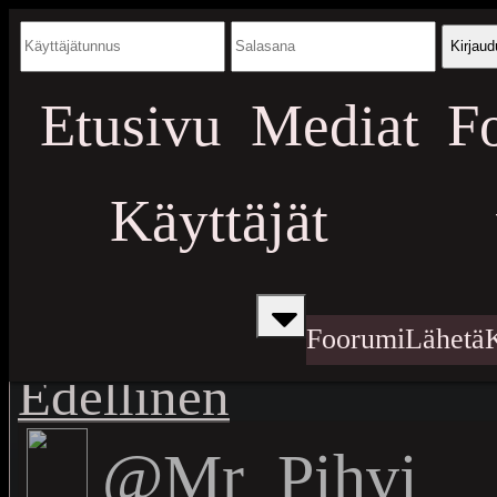
Kirjaud
Etusivu
Mediat
F
Käyttäjät
Foorumi
Lähetä
Edellinen
@Mr_Pihvi