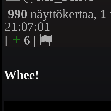
990
näyttökertaa,
1
21:07:01
+
[
6
|
]
Whee!