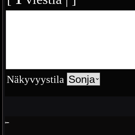
Näkyvyystila
⭰