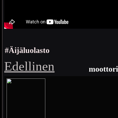
#Äijäluolasto
Edellinen
moottor