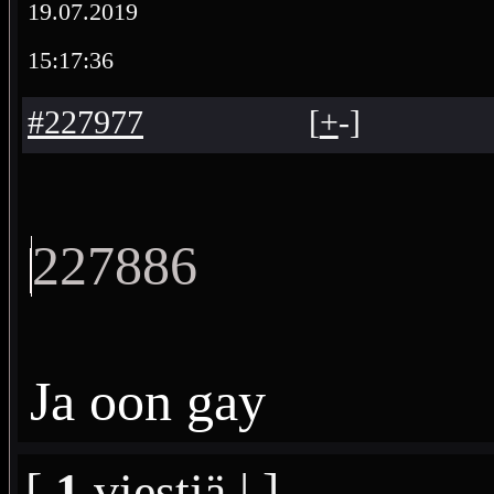
19.07.2019
15:17:36
#227977
[
+
-
]
227886
Ja oon gay
[
1
viestiä | ]