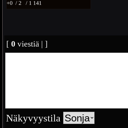
+0
/ 2
/ 1 141
[
0
viestiä | ]
Näkyvyystila