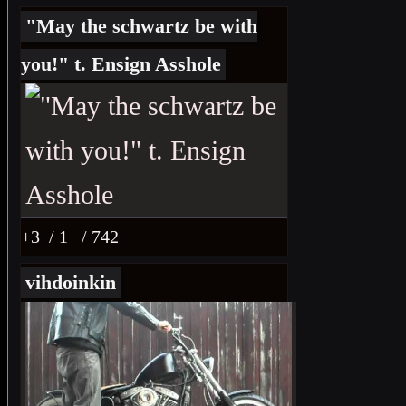
"May the schwartz be with
you!" t. Ensign Asshole
+3
/ 1
/ 742
vihdoinkin