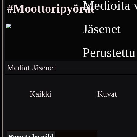
Medioita v
#Moottoripyörät
Jäsenet
Perustettu
3
Vierailu
Mediat
Jäsenet
Moottorip
Kaikki
Kuvat
sivuvaunu
moottorik
Born to be wild