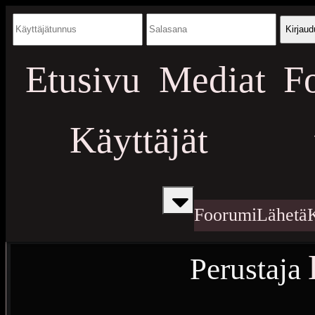
Kirjaud
Etusivu
Mediat
F
Käyttäjät
Foorumi
Lähetä
Perustaja