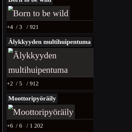
polttomoo
suurempi 
+4
/ 3
/ 921
rakenteel
Älykkyyden multihuipentuma
45 kilome
+2
/ 5
/ 912
Moottoripyöräily
+6
/ 6
/ 1 202