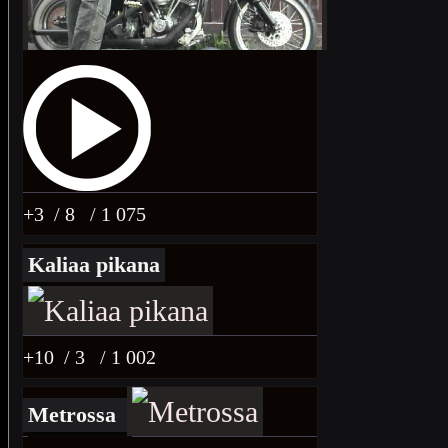
+3
/ 8
/ 1 075
Kaliaa pikana
+10
/ 3
/ 1 002
Metrossa