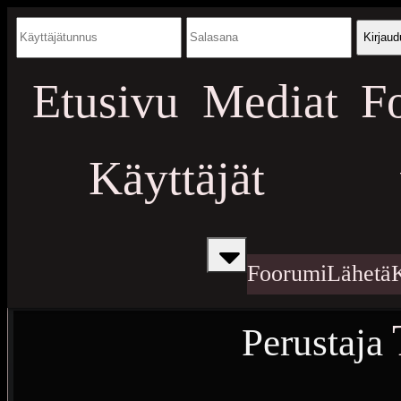
Kirjaud
Etusivu
Mediat
F
Käyttäjät
Foorumi
Lähetä
Perustaja