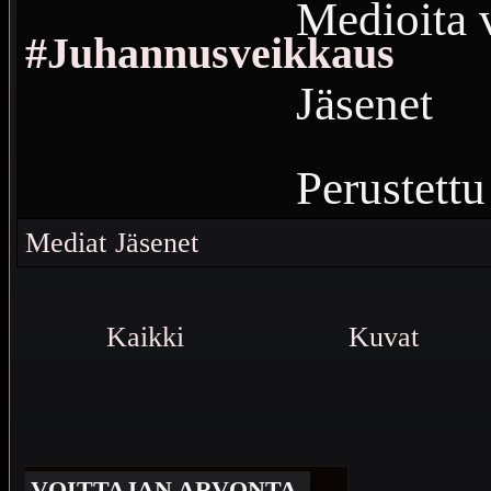
Medioita v
#Juhannusveikkaus
Jäsenet
Perustettu
4
Vierailu
Mediat
Jäsenet
Juhannusv
Kaikki
Kuvat
mediat.
VOITTAJAN ARVONTA -