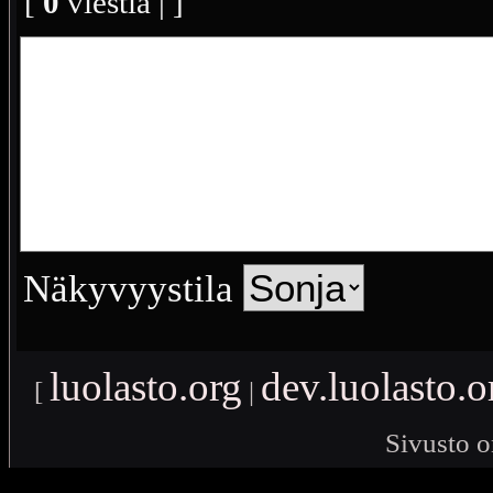
[
0
viestiä | ]
Näkyvyystila
luolasto.org
dev.luolasto.o
[
|
Sivusto o